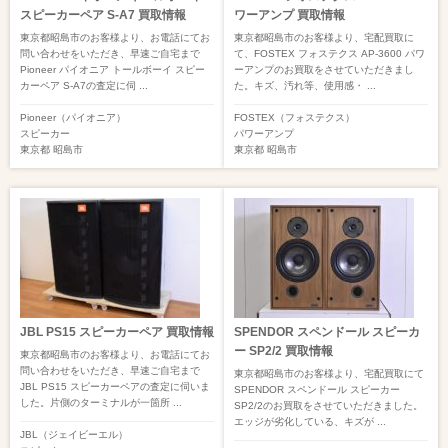
スピーカーペア S-A7 買取情報
ワーアンプ 買取情報
東京都昭島市のお客様より、お電話にてお
東京都昭島市のお客様より、宅配買取に
問い合わせをいただき、早速ご自宅まで
て、FOSTEX フォステクス AP-3600 パワ
Pioneer パイオニア トールボーイ スピー
ーアンプのお買取をさせていただきまし
カーペア S-A7の査定に伺 ...
た。キズ、汚れ等、使用感・ ...
Pioneer（パイオニア）
FOSTEX（フォステクス）
スピーカー
パワーアンプ
東京都
昭島市
東京都
昭島市
JBL PS15 スピーカーペア 買取情報
SPENDOR スペンドール スピーカ
ー SP2/2 買取情報
東京都昭島市のお客様より、お電話にてお
問い合わせをいただき、早速ご自宅まで
東京都昭島市のお客様より、宅配買取にて
JBL PS15 スピーカーペアの査定に伺いま
SPENDOR スペンドール スピーカー
した。片側のターミナルが一箇所 ...
SP2/2のお買取をさせていただきました。
エッジが劣化している、キズが ...
JBL（ジェイビーエル）