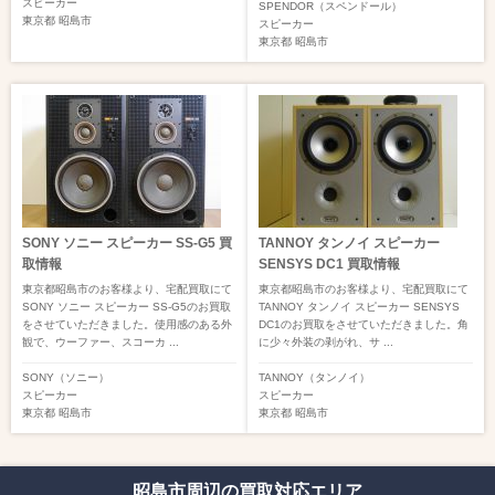
スピーカー
SPENDOR（スペンドール）
東京都
昭島市
スピーカー
東京都
昭島市
SONY ソニー スピーカー SS-G5 買
TANNOY タンノイ スピーカー
取情報
SENSYS DC1 買取情報
東京都昭島市のお客様より、宅配買取にて
東京都昭島市のお客様より、宅配買取にて
SONY ソニー スピーカー SS-G5のお買取
TANNOY タンノイ スピーカー SENSYS
をさせていただきました。使用感のある外
DC1のお買取をさせていただきました。角
観で、ウーファー、スコーカ ...
に少々外装の剥がれ、サ ...
SONY（ソニー）
TANNOY（タンノイ）
スピーカー
スピーカー
東京都
昭島市
東京都
昭島市
昭島市周辺の買取対応エリア