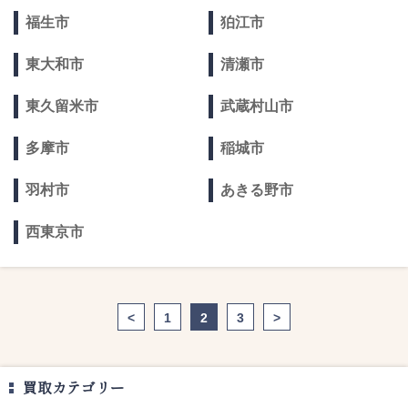
福生市
狛江市
東大和市
清瀬市
東久留米市
武蔵村山市
多摩市
稲城市
羽村市
あきる野市
西東京市
<
1
2
3
>
買取カテゴリー