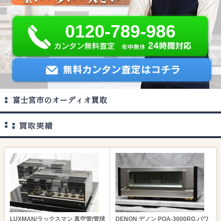
0120-789-986
富士宮市のオーディオ買取
LUXMAN/ラックスマン 真空管/管球
DENON デノン POA-3000RG パワ