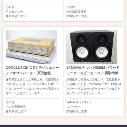
その他
その他
アクセサリー
その他音響機器
静岡県
富士宮市
静岡県
富士宮市
CONCLUSION C-D1 デジタルオー
YAMAHA/ヤマハ HS80M パワード
ディオコンバーター 買取情報
モニタースピーカーペア 買取情報
静岡県富士宮市のお客様より、宅配買取を
静岡県富士宮市のお客様より、宅配買取を
ご利用いただき、CONCLUSION C-D1 デ
ご利用いただき、YAMAHA/ヤマハ HS80M
ジタルオーディオコンバーターの査定をさ
パワードモニタースピーカーペアの査定を
せていただきました。キズ ...
させていただきました。キ ...
その他
YAMAHA（ヤマハ）
その他音響機器
スピーカー
静岡県
富士宮市
静岡県
富士宮市