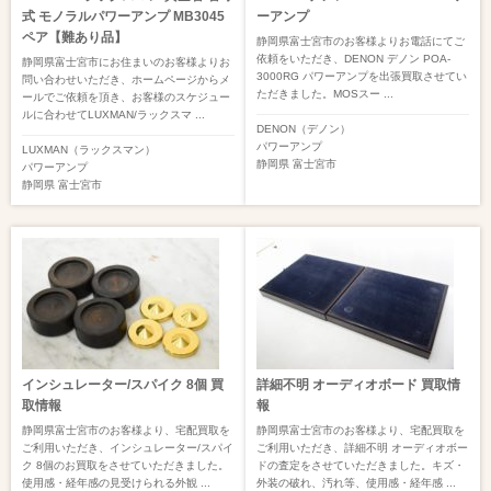
式 モノラルパワーアンプ MB3045
ーアンプ
ペア【難あり品】
静岡県富士宮市のお客様よりお電話にてご
依頼をいただき、DENON デノン POA-
静岡県富士宮市にお住まいのお客様よりお
3000RG パワーアンプを出張買取させてい
問い合わせいただき、ホームページからメ
ただきました。MOSスー ...
ールでご依頼を頂き、お客様のスケジュー
ルに合わせてLUXMAN/ラックスマ ...
DENON（デノン）
パワーアンプ
LUXMAN（ラックスマン）
静岡県
富士宮市
パワーアンプ
静岡県
富士宮市
インシュレーター/スパイク 8個 買
詳細不明 オーディオボード 買取情
取情報
報
静岡県富士宮市のお客様より、宅配買取を
静岡県富士宮市のお客様より、宅配買取を
ご利用いただき、インシュレーター/スパイ
ご利用いただき、詳細不明 オーディオボー
ク 8個のお買取をさせていただきました。
ドの査定をさせていただきました。キズ・
使用感・経年感の見受けられる外観 ...
外装の破れ、汚れ等、使用感・経年感 ...