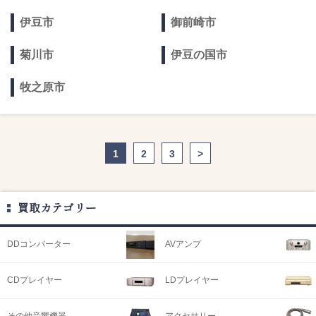
伊豆市
御前崎市
菊川市
伊豆の国市
牧之原市
1
2
3
>
買取カテゴリー
DDコンバーター
AVアンプ
CDプレイヤー
LDプレイヤー