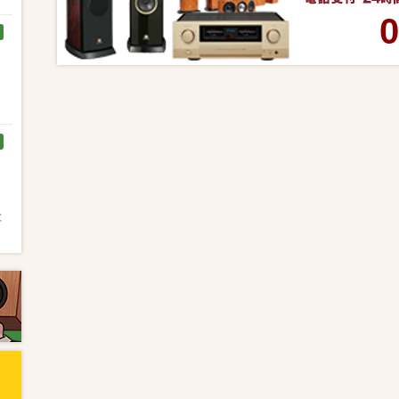
0
く
と
と