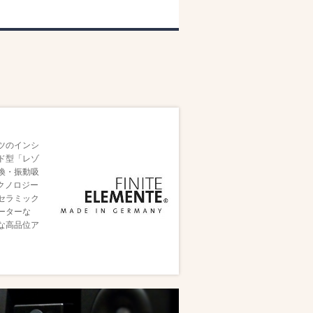
イツのインシ
ド型「レゾ
換・振動吸
クノロジー
セラミック
ーターな
な高品位ア