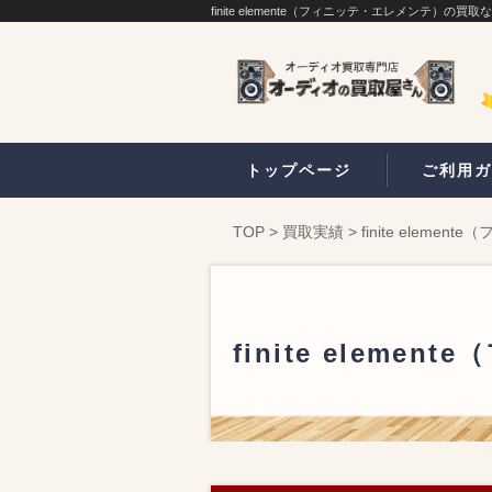
finite elemente（フィニッテ・エレメンテ）
トップページ
ご利用ガ
TOP
>
買取実績
>
finite ele
finite ele