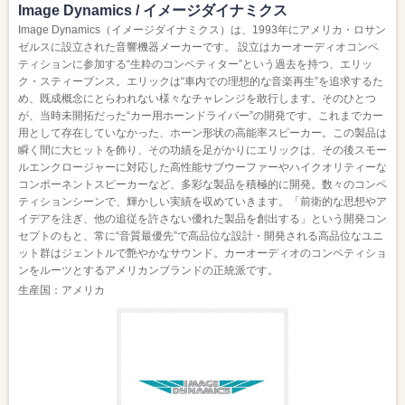
Image Dynamics / イメージダイナミクス
Image Dynamics（イメージダイナミクス）は、1993年にアメリカ・ロサン
ゼルスに設立された音響機器メーカーです。 設立はカーオーディオコンペ
ティションに参加する“生粋のコンペティター”という過去を持つ、エリッ
ク・スティーブンス。エリックは“車内での理想的な音楽再生”を追求するた
め、既成概念にとらわれない様々なチャレンジを敢行します。そのひとつ
が、当時未開拓だった“カー用ホーンドライバー”の開発です。これまでカー
用として存在していなかった、ホーン形状の高能率スピーカー。この製品は
瞬く間に大ヒットを飾り、その功績を足がかりにエリックは、その後スモー
ルエンクロージャーに対応した高性能サブウーファーやハイクオリティーな
コンポーネントスピーカーなど、多彩な製品を積極的に開発。数々のコンペ
ティションシーンで、輝かしい実績を収めていきます。「前衛的な思想やア
イデアを注ぎ、他の追従を許さない優れた製品を創出する」という開発コン
セプトのもと、常に“音質最優先”で高品位な設計・開発される高品位なユニ
ット群はジェントルで艶やかなサウンド。カーオーディオのコンペティショ
ンをルーツとするアメリカンブランドの正統派です。
生産国：アメリカ