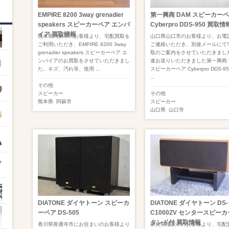
EMPIRE 8200 3way grenadier
第一興商 DAM スピーカー
speakers スピーカーペア エンパ
Cyberpro DDS-950 買取情
イア 買取情報
熊本県阿蘇市のお客様より、宅配買取を
山口県山口市のお客様より、お電
ご利用いただき、EMPIRE 8200 3way
ご連絡いただき、別途メールにて
grenadier speakers スピーカーペア エ
取のご案内をさせていただきまし
ンパイアのお買取をさせていただきまし
速お送りいただきました第一興商 
た。キズ、汚れ等、使用 ...
スピーカーペア Cyberpro DDS-9
...
その他
スピーカー
その他
熊本県
阿蘇市
スピーカー
山口県
山口市
DIATONE ダイヤトーン スピーカ
DIATONE ダイヤトーン DS-
ーペア DS-505
C1000ZV センタースピーカ
タンド付 買取情報
香川県善通寺市にお住まいのお客様より
奈良県橿原市のお客様より、宅配