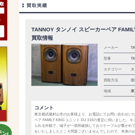
6
TANNOY タンノイ スピーカーペア FAMILY 
買取情報
メーカー
T
型番
TA
カテゴリー
ス
買取方法
出
地域
東
コメント
東京都武蔵村山市のお客様より、お電話にてお問い合わせいただ
ペア FAMILY KING ユニット DU 316の査定に伺いま
られる外観で、端子が一箇所破損しておりケーブルが繋がれ
をいたしましたところ問題ございませんでしたので、本体の