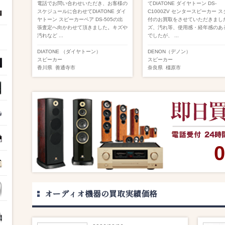
電話でお問い合わせいただき、お客様の
てDIATONE ダイヤトーン DS-
スケジュールに合わせてDIATONE ダイ
C1000ZV センタースピーカー 
ヤトーン スピーカーペア DS-505の出
付のお買取をさせていただきまし
張査定へ向かわせて頂きました。キズや
ズ、汚れ等、使用感・経年感のあ
汚れなど ...
でしたが、 ...
DIATONE （ダイヤトーン）
DENON（デノン）
スピーカー
スピーカー
香川県
善通寺市
奈良県
橿原市
0
オーディオ機器の買取実績価格