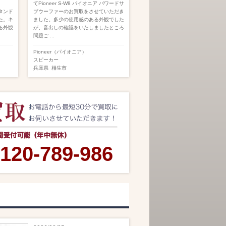
てPioneer S-W8 パイオニア パワードサ
スタンド
ブウーファーのお買取をさせていただき
た。キ
ました。多少の使用感のある外観でした
る外観
が、音出しの確認をいたしましたところ
問題ご ...
Pioneer（パイオニア）
スピーカー
兵庫県
相生市
120-789-986