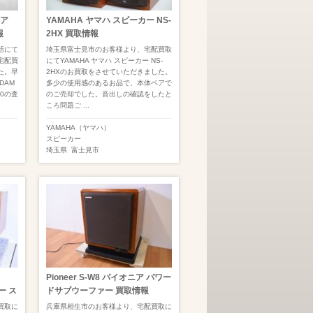
ペア
YAMAHA ヤマハ スピーカー NS-
報
2HX 買取情報
話にて
埼玉県富士見市のお客様より、宅配買取
宅配買
にてYAMAHA ヤマハ スピーカー NS-
た。早
2HXのお買取をさせていただきました。
DAM
多少の使用感のあるお品で、本体ペアで
50の査
のご売却でした。音出しの確認をしたと
ころ問題ご ...
YAMAHA（ヤマハ）
スピーカー
埼玉県
富士見市
Pioneer S-W8 パイオニア パワー
ー ス
ドサブウーファー 買取情報
買取に
兵庫県相生市のお客様より、宅配買取に