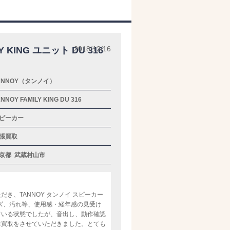
2018/12/16
KING ユニット DU 316
ANNOY（タンノイ）
NNOY FAMILY KING DU 316
ピーカー
張買取
京都
武蔵村山市
き、TANNOY タンノイ スピーカー
した。キズ、汚れ等、使用感・経年感の見受け
ている状態でしたが、音出し、動作確認
お買取をさせていただきました。とても