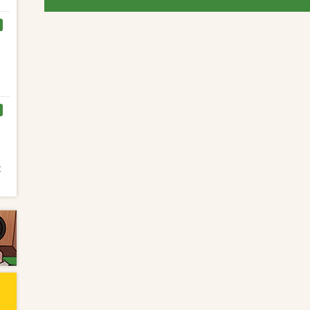
く
と
と