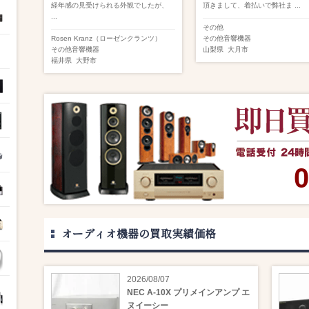
経年感の見受けられる外観でしたが、
頂きまして、着払いで弊社ま ...
...
その他
Rosen Kranz（ローゼンクランツ）
その他音響機器
その他音響機器
山梨県
大月市
福井県
大野市
0
オーディオ機器の買取実績価格
2026/08/07
NEC A-10X プリメインアンプ エ
ヌイーシー