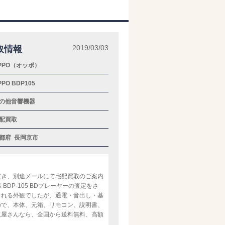
2019/03/03
買取情報
PPO（オッポ）
PPO BDP105
の他音響機器
配買取
都府
長岡京市
だき、別途メールにて宅配買取のご案内
DP-105 BDプレーヤーの査定をさ
られる外観でしたが、通電・音出し・基
ので、本体、元箱、リモコン、説明書、
取屋さんなら、全国から送料無料、高額