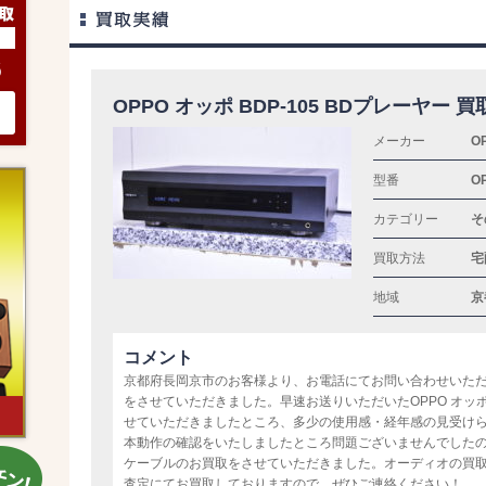
6
OPPO オッポ BDP-105 BDプレーヤー 
メーカー
O
型番
O
カテゴリー
そ
買取方法
宅
地域
京
コメント
京都府長岡京市のお客様より、お電話にてお問い合わせいた
をさせていただきました。早速お送りいただいたOPPO オッポ B
せていただきましたところ、多少の使用感・経年感の見受け
本動作の確認をいたしましたところ問題ございませんでした
ケーブルのお買取をさせていただきました。オーディオの買
査定にてお買取しておりますので、ぜひご連絡ください！