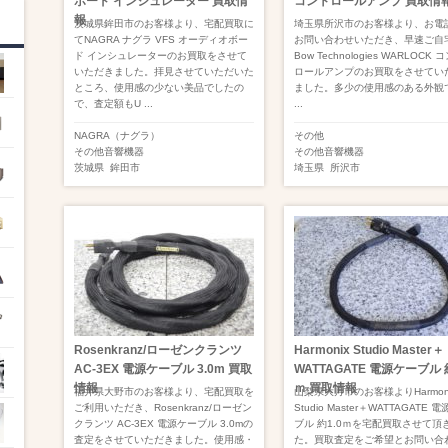
ボード インシュレーター 買取情
コントロールアンプ 買取情
報
茨城県鉾田市のお客様より、宅配買取に
埼玉県所沢市のお客様より、お電
てNAGRA ナグラ VFS オーディオボー
お問い合わせいただき、早速ご自
ド インシュレーターのお買取をさせて
Bow Technologies WARLOCK 
いただきました。拝見させていただいた
ロールアンプのお買取をさせてい
ところ、使用感の少ない美品でしたの
ました。多少の使用感のある外観
で、査定額もU ...
...
NAGRA（ナグラ）
その他
その他音響機器
その他音響機器
茨城県
鉾田市
埼玉県
所沢市
Rosenkranz/ローゼンクランツ
Harmonix Studio Master＋
AC-3EX 電源ケーブル 3.0m 買取
WATTAGATE 電源ケーブル 約
情報
ｍ 買取情報
福井県大野市のお客様より、宅配買取を
山梨県大月市のお客様よりHarmon
ご利用いただき、Rosenkranz/ローゼン
Studio Master＋WATTAGATE 
クランツ AC-3EX 電源ケーブル 3.0mの
ブル 約1.0ｍを宅配買取させて頂
査定をさせていただきました。使用感・
た。買取査定をご希望とお問い合