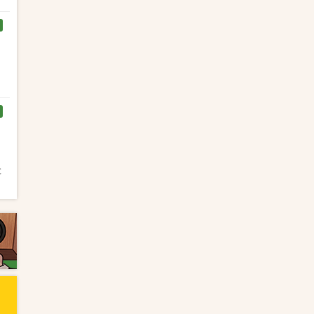
く
と
と