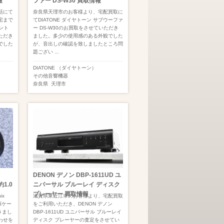
報
ファー DS-W30 買取情報
話にて
奈良県天理市のお客様より、宅配買取に
宅まで
てDIATONE ダイヤトーン サブウーファ
コント
ー DS-W30のお買取をさせていただき
ただき
ました。多少の使用感のある外観でした
でした
が、音出しの確認を致しましたところ問
題ござい ...
DIATONE （ダイヤトーン）
その他音響機器
奈良県
天理市
DENON デノン DBP-1611UD ユ
1.0
ニバーサル ブルーレイ ディスク
プレーヤー 買取情報
ix
滋賀県東近江市のお客様より、宅配買取
電源ケー
をご利用いただき、DENON デノン
きまし
DBP-1611UD ユニバーサル ブルーレイ
わせを
ディスク プレーヤーの査定をさせてい