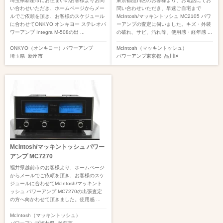
埼玉県新座市にお住まいのお客様よりお問
東京都品川区のお客様より、お電話にてお
い合わせいただき、ホームページからメー
問い合わせいただき、早速ご自宅まで
ルでご依頼を頂き、お客様のスケジュール
McIntosh/マッキントッシュ MC2105 パワ
に合わせてONKYO オンキヨー ステレオパ
ーアンプの査定に伺いました。キズ・外装
ワーアンプ Integra M-508の出 ...
の破れ、サビ、汚れ等、使用感・経年感 ...
ONKYO（オンキヨー）
パワーアンプ
McIntosh（マッキントッシュ）
埼玉県
新座市
パワーアンプ
東京都
品川区
McIntosh/マッキントッシュ パワー
アンプ MC7270
福井県越前市のお客様より、ホームページ
からメールでご依頼を頂き、お客様のスケ
ジュールに合わせてMcIntosh/マッキント
ッシュ パワーアンプ MC7270の出張査定
の方へ向かわせて頂きました。使用感 ...
McIntosh（マッキントッシュ）