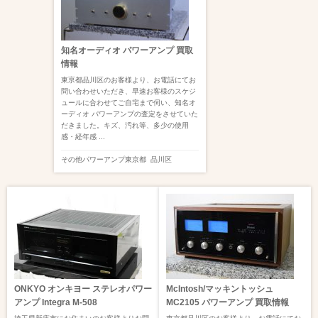
知名オーディオ パワーアンプ 買取
情報
東亰都品川区のお客様より、お電話にてお
問い合わせいただき、早速お客様のスケジ
ュールに合わせてご自宅まで伺い、知名オ
ーディオ パワーアンプの査定をさせていた
だきました。キズ、汚れ等、多少の使用
感・経年感 ...
その他
パワーアンプ
東京都
品川区
ONKYO オンキヨー ステレオパワー
McIntosh/マッキントッシュ
アンプ Integra M-508
MC2105 パワーアンプ 買取情報