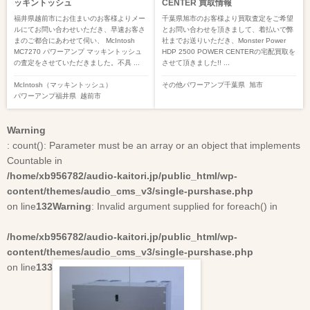
ッキントッシュ
CENTER 買取情報
福井県越前市にお住まいのお客様よりメー
千葉県旭市のお客様より買取査定をご希望
ルにてお問い合わせいただき、早速お客さ
とお問い合わせを頂きまして、着払いで弊
まのご都合にあわせて伺い、 McIntosh
社までお送りいただき、Monster Power
MC7270 パワーアンプ マッキントッシュ
HDP 2500 POWER CENTERの宅配買取を
の査定をさせていただきました。不具 ...
させて頂きました!! ...
McIntosh（マッキントッシュ）
その他
パワーアンプ
千葉県
旭市
パワーアンプ
福井県
越前市
Warning
: count(): Parameter must be an array or an object that implements
Countable in
/home/xb956782/audio-kaitori.jp/public_html/wp-
content/themes/audio_cms_v3/single-purshase.php
on line
132
Warning
: Invalid argument supplied for foreach() in
/home/xb956782/audio-kaitori.jp/public_html/wp-
content/themes/audio_cms_v3/single-purshase.php
on line
133