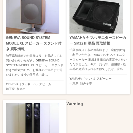
GENEVA SOUND SYSTEM
YAMAHA ヤマハ モニタースピーカ
MODEL XL スピーカー スタンド付
ー SM12Ⅲ 単品 買取情報
き 買取情報
千葉県我孫子市のお客様より、宅配買取を
ご利用いただき、YAMAHA ヤマハ モニタ
埼玉県和光市のお客様より、お電話にてお
ースピーカー SM12Ⅲ 単品の査定をさせい
問い合わせいただき、GENEVA SOUND
ただきました。キズ、汚れ等、使用感・経
SYSTEM MODEL XL スピーカー スタンド
年感の見受けられる外観でしたが、音出 ...
付きの査定のため、お客様のご自宅まで伺
いました。多少の使用感・経 ...
YAMAHA（ヤマハ）
スピーカー
千葉県
我孫子市
GENEVA（ジェネーバ）
スピーカー
埼玉県
和光市
Warning