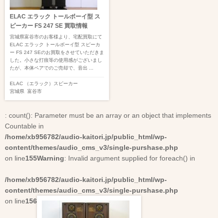
ELAC エラック トールボーイ型 ス
ピーカー FS 247 SE 買取情報
宮城県富谷市のお客様より、宅配買取にて
ELAC エラック トールボーイ型 スピーカ
ー FS 247 SEのお買取をさせていただきま
した。小さな打痕等の使用感がございまし
たが、本体ペアでのご売却で、音出 ...
ELAC （エラック）
スピーカー
宮城県
富谷市
: count(): Parameter must be an array or an object that implements
Countable in
/home/xb956782/audio-kaitori.jp/public_html/wp-
content/themes/audio_cms_v3/single-purshase.php
on line
155
Warning
: Invalid argument supplied for foreach() in
/home/xb956782/audio-kaitori.jp/public_html/wp-
content/themes/audio_cms_v3/single-purshase.php
on line
156