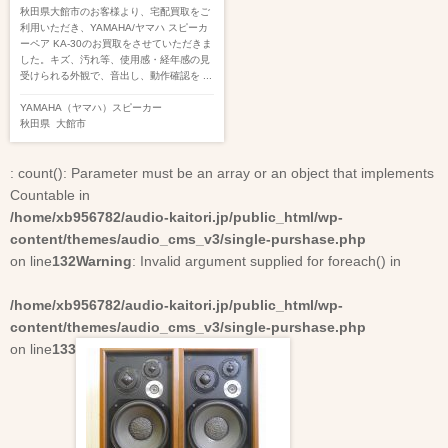
秋田県大館市のお客様より、宅配買取をご
利用いただき、YAMAHA/ヤマハ スピーカ
ーペア KA-30のお買取をさせていただきま
した。キズ、汚れ等、使用感・経年感の見
受けられる外観で、音出し、動作確認を ...
YAMAHA（ヤマハ）
スピーカー
秋田県
大館市
: count(): Parameter must be an array or an object that implements
Countable in
/home/xb956782/audio-kaitori.jp/public_html/wp-
content/themes/audio_cms_v3/single-purshase.php
on line
132
Warning
: Invalid argument supplied for foreach() in
/home/xb956782/audio-kaitori.jp/public_html/wp-
content/themes/audio_cms_v3/single-purshase.php
on line
133