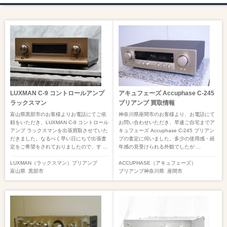
LUXMAN C-9 コントロールアンプ
アキュフェーズ Accuphase C-245
ラックスマン
プリアンプ 買取情報
富山県黒部市のお客様よりお電話にてご依
神奈川県座間市のお客様より、お電話にて
頼をいただき、LUXMAN C-9 コントロール
お問い合わせいただき、早速ご自宅までア
アンプ ラックスマンを出張買取させていた
キュフェーズ Accuphase C-245 プリアン
だきました。なるべく早い日にちで出張査
プ の査定に伺いました。多少の使用感・経
定をご希望をされておりましたので、す ...
年感の見受けられる外観でしたが ...
LUXMAN（ラックスマン）
プリアンプ
ACCUPHASE（アキュフェーズ）
富山県
黒部市
プリアンプ
神奈川県
座間市