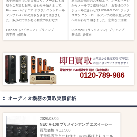
岩手県盛岡市のお客様より、メールにて買
新潟県妙高市のお客様より、ホームページ
取をご希望とお問い合わせを頂きまして、
からメールでご依頼を頂き、お客様のスケ
Pioneer パイオニア デジタルコントロール
ジュールに合わせてLUXMAN C-06 ラック
アンプ C-AX10の買取をさせて頂きまし
スマン コントロールアンプの出張査定の方
た。多少の汚れがある程度の良好な外 ...
へ向かわせて頂きました。忠実な伝送能 ...
Pioneer（パイオニア）
プリアンプ
LUXMAN（ラックスマン）
プリアンプ
岩手県
盛岡市
新潟県
妙高市
0120-789-986
オーディオ機器の買取実績価格
2026/08/05
NEC A-10II プリメインアンプ エヌイーシー
買取価格 ￥11,500
千葉県香取市にお住まいのお客様よりメール ...