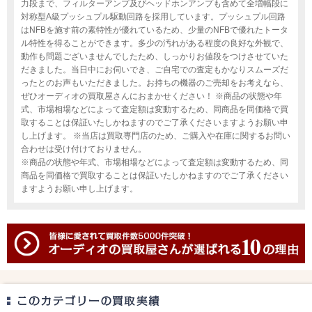
力段まで、フィルターアンプ及びヘッドホンアンプも含めて全増幅段に
対称型A級プッシュプル駆動回路を採用しています。プッシュプル回路
はNFBを施す前の素特性が優れているため、少量のNFBで優れたトータ
ル特性を得ることができます。多少の汚れがある程度の良好な外観で、
動作も問題ございませんでしたため、しっかりお値段をつけさせていた
だきました。当日中にお伺いでき、ご自宅での査定もかなりスムーズだ
ったとのお声もいただきました。お持ちの機器のご売却をお考えなら、
ぜひオーディオの買取屋さんにおまかせください！ ※商品の状態や年
式、市場相場などによって査定額は変動するため、同商品を同価格で買
取することは保証いたしかねますのでご了承くださいますようお願い申
し上げます。 ※当店は買取専門店のため、ご購入や在庫に関するお問い
合わせは受け付けておりません。
※商品の状態や年式、市場相場などによって査定額は変動するため、同
商品を同価格で買取することは保証いたしかねますのでご了承ください
ますようお願い申し上げます。