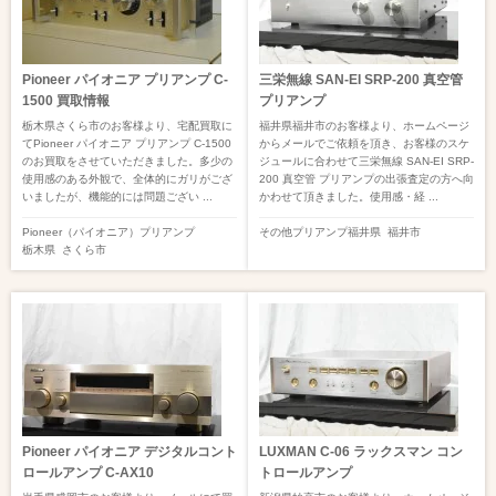
Pioneer パイオニア プリアンプ C-
三栄無線 SAN-EI SRP-200 真空管
1500 買取情報
プリアンプ
栃木県さくら市のお客様より、宅配買取に
福井県福井市のお客様より、ホームページ
てPioneer パイオニア プリアンプ C-1500
からメールでご依頼を頂き、お客様のスケ
のお買取をさせていただきました。多少の
ジュールに合わせて三栄無線 SAN-EI SRP-
使用感のある外観で、全体的にガリがござ
200 真空管 プリアンプの出張査定の方へ向
いましたが、機能的には問題ござい ...
かわせて頂きました。使用感・経 ...
Pioneer（パイオニア）
プリアンプ
その他
プリアンプ
福井県
福井市
栃木県
さくら市
Pioneer パイオニア デジタルコント
LUXMAN C-06 ラックスマン コン
ロールアンプ C-AX10
トロールアンプ