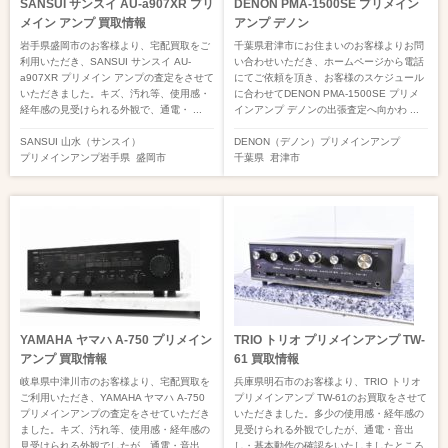
SANSUI サンスイ AU-a907XR プリ
DENON PMA-1500SE プリメイン
メイン アンプ 買取情報
アンプ デノン
岩手県盛岡市のお客様より、宅配買取をご
千葉県君津市にお住まいのお客様よりお問
利用いただき、SANSUI サンスイ AU-
い合わせいただき、ホームページから電話
a907XR プリメイン アンプの査定をさせて
にてご依頼を頂き、お客様のスケジュール
いただきました。キズ、汚れ等、使用感・
に合わせてDENON PMA-1500SE プリメ
経年感の見受けられる外観で、通電・ ...
インアンプ デノンの出張査定へ向かわ ...
SANSUI 山水（サンスイ）
DENON（デノン）
プリメインアンプ
プリメインアンプ
岩手県
盛岡市
千葉県
君津市
YAMAHA ヤマハ A-750 プリメイン
TRIO トリオ プリメインアンプ TW-
アンプ 買取情報
61 買取情報
岐阜県中津川市のお客様より、宅配買取を
兵庫県明石市のお客様より、TRIO トリオ
ご利用いただき、YAMAHA ヤマハ A-750
プリメインアンプ TW-61のお買取をさせて
プリメインアンプの査定をさせていただき
いただきました。多少の使用感・経年感の
ました。キズ、汚れ等、使用感・経年感の
見受けられる外観でしたが、通電・音出
見受けられる外観でしたが、通電・音出 ...
し・基本動作の確認をいたしましたところ