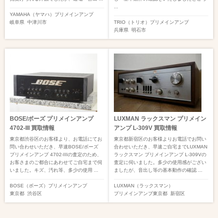
...
YAMAHA（ヤマハ）
プリメインアンプ
岐阜県
中津川市
TRIO（トリオ）
プリメインアンプ
兵庫県
明石市
BOSE/ボーズ プリメインアンプ
LUXMAN ラックスマン プリメイン
4702-III 買取情報
アンプ L-309V 買取情報
東京都渋谷区のお客様より、お電話にてお
東京都新宿区のお客様よりお電話でお問い
問い合わせいただき、早速BOSE/ボーズ
合わせいただき、早速ご自宅までLUXMAN
プリメインアンプ 4702-IIIの査定のため、
ラックスマン プリメインアンプ L-309Vの
お客さまのご都合にあわせてご自宅まで伺
査定に伺いました。多少の使用感がござい
いました。キズ、汚れ等、多少の使用 ...
ましたが、音出し等の基本動作の確認 ...
BOSE（ボーズ）
プリメインアンプ
LUXMAN（ラックスマン）
東京都
渋谷区
プリメインアンプ
東京都
新宿区