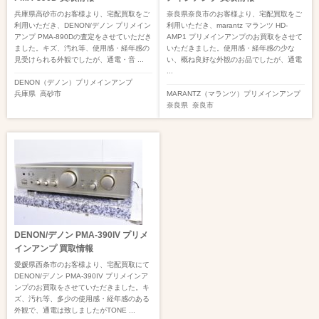
兵庫県高砂市のお客様より、宅配買取をご
奈良県奈良市のお客様より、宅配買取をご
利用いただき、DENON/デノン プリメイン
利用いただき、marantz マランツ HD-
アンプ PMA-890Dの査定をさせていただき
AMP1 プリメインアンプのお買取をさせて
ました。キズ、汚れ等、使用感・経年感の
いただきました。使用感・経年感の少な
見受けられる外観でしたが、通電・音 ...
い、概ね良好な外観のお品でしたが、通電
...
DENON（デノン）
プリメインアンプ
兵庫県
高砂市
MARANTZ（マランツ）
プリメインアンプ
奈良県
奈良市
DENON/デノン PMA-390IV プリメ
インアンプ 買取情報
愛媛県西条市のお客様より、宅配買取にて
DENON/デノン PMA-390IV プリメインア
ンプのお買取をさせていただきました。キ
ズ、汚れ等、多少の使用感・経年感のある
外観で、通電は致しましたがTONE ...