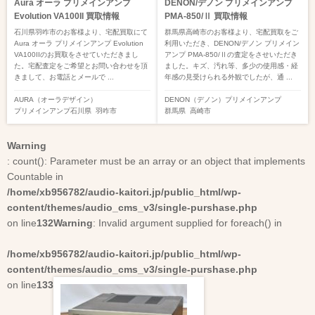
Aura オーラ プリメインアンプ
DENON/デノン プリメインアンプ
Evolution VA100II 買取情報
PMA-850/Ⅱ 買取情報
石川県羽咋市のお客様より、宅配買取にて
群馬県高崎市のお客様より、宅配買取をご
Aura オーラ プリメインアンプ Evolution
利用いただき、DENON/デノン プリメイン
VA100IIのお買取をさせていただきまし
アンプ PMA-850/Ⅱの査定をさせいただき
た。宅配査定をご希望とお問い合わせを頂
ました。キズ、汚れ等、多少の使用感・経
きまして、お電話とメールで ...
年感の見受けられる外観でしたが、通 ...
AURA（オーラデザイン）
DENON（デノン）
プリメインアンプ
プリメインアンプ
石川県
羽咋市
群馬県
高崎市
Warning
: count(): Parameter must be an array or an object that implements
Countable in
/home/xb956782/audio-kaitori.jp/public_html/wp-
content/themes/audio_cms_v3/single-purshase.php
on line
132
Warning
: Invalid argument supplied for foreach() in
/home/xb956782/audio-kaitori.jp/public_html/wp-
content/themes/audio_cms_v3/single-purshase.php
on line
133