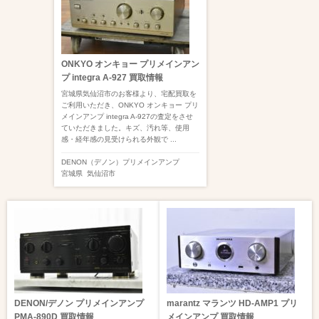
ONKYO オンキョー プリメインアン
プ integra A-927 買取情報
宮城県気仙沼市のお客様より、宅配買取を
ご利用いただき、ONKYO オンキョー プリ
メインアンプ integra A-927の査定をさせ
ていただきました。キズ、汚れ等、使用
感・経年感の見受けられる外観で ...
DENON（デノン）
プリメインアンプ
宮城県
気仙沼市
DENON/デノン プリメインアンプ
marantz マランツ HD-AMP1 プリ
PMA-890D 買取情報
メインアンプ 買取情報