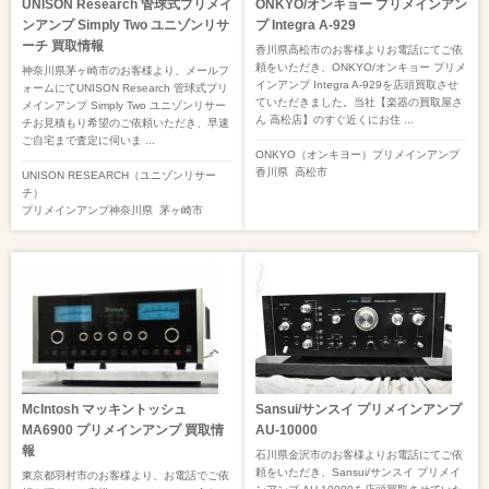
UNISON Research 管球式プリメイ
ONKYO/オンキョー プリメインアン
ンアンプ Simply Two ユニゾンリサ
プ Integra A-929
ーチ 買取情報
香川県高松市のお客様よりお電話にてご依
頼をいただき、ONKYO/オンキョー プリメ
神奈川県茅ヶ崎市のお客様より、メールフ
インアンプ Integra A-929を店頭買取させ
ォームにてUNISON Research 管球式プリ
ていただきました。当社【楽器の買取屋さ
メインアンプ Simply Two ユニゾンリサー
ん 高松店】のすぐ近くにお住 ...
チお見積もり希望のご依頼いただき、早速
ご自宅まで査定に伺いま ...
ONKYO（オンキヨー）
プリメインアンプ
香川県
高松市
UNISON RESEARCH（ユニゾンリサー
チ）
プリメインアンプ
神奈川県
茅ヶ崎市
McIntosh マッキントッシュ
Sansui/サンスイ プリメインアンプ
MA6900 プリメインアンプ 買取情
AU-10000
報
石川県金沢市のお客様よりお電話にてご依
頼をいただき、Sansui/サンスイ プリメイ
東京都羽村市のお客様より、お電話でご依