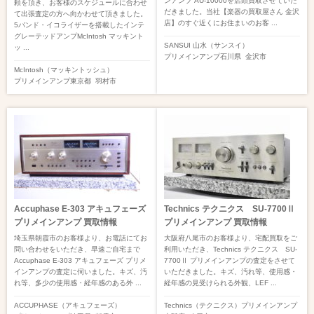
ンアンプ AU-10000を店頭買取させていた
頼を頂き、お客様のスケジュールに合わせ
だきました。当社【楽器の買取屋さん 金沢
て出張査定の方へ向かわせて頂きました。
店】のすぐ近くにお住まいのお客 ...
5バンド・イコライザーを搭載したインテ
グレーテッドアンプMcIntosh マッキント
SANSUI 山水（サンスイ）
ッ ...
プリメインアンプ
石川県
金沢市
McIntosh（マッキントッシュ）
プリメインアンプ
東京都
羽村市
Accuphase E-303 アキュフェーズ
Technics テクニクス SU-7700Ⅱ
プリメインアンプ 買取情報
プリメインアンプ 買取情報
埼玉県朝霞市のお客様より、お電話にてお
大阪府八尾市のお客様より、宅配買取をご
問い合わせをいただき、早速ご自宅まで
利用いただき、Technics テクニクス SU-
Accuphase E-303 アキュフェーズ プリメ
7700Ⅱ プリメインアンプの査定をさせて
インアンプの査定に伺いました。キズ、汚
いただきました。キズ、汚れ等、使用感・
れ等、多少の使用感・経年感のある外 ...
経年感の見受けられる外観、LEF ...
ACCUPHASE（アキュフェーズ）
Technics（テクニクス）
プリメインアンプ