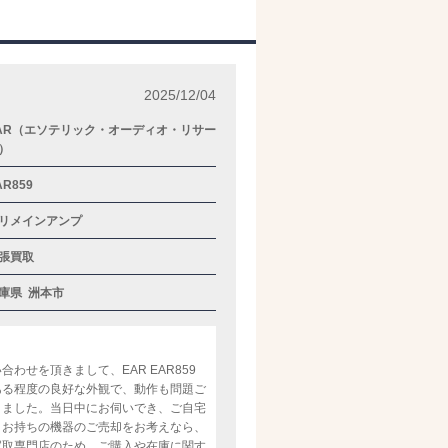
2025/12/04
AR（エソテリック・オーディオ・リサー
）
AR859
リメインアンプ
張買取
庫県
洲本市
せを頂きまして、EAR EAR859
ある程度の良好な外観で、動作も問題ご
きました。当日中にお伺いでき、ご自宅
。お持ちの機器のご売却をお考えなら、
買取専門店のため、ご購入や在庫に関す