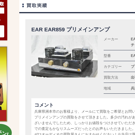
6
EAR EAR859 プリメインアンプ
メーカー
E
チ
型番
E
カテゴリー
プ
買取方法
出
地域
兵
コメント
兵庫県洲本市のお客様より、メールにて買取をご希望とお問い合わ
プリメインアンプの買取をさせて頂きました。多少の汚れが
ざいませんでしたため、しっかりお値段をつけさせていただ
での査定もかなりスムーズだったとのお声もいただきました
ぜひオーディオの買取屋さんにおまかせください！※当店は