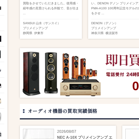
買取をさせていただきました。使用感・
い、DENON デノン プリメイン
経年感の見受けられる外観で、音が出ま
PMA-A100 100周年記念モデル
...
をさせ ...
SANSUI 山水（サンスイ）
DENON（デノン）
プリメインアンプ
プリメインアンプ
静岡県
伊東市
神奈川県
横須賀市
0
オーディオ機器の買取実績価格
2026/08/07
NEC A-10X プリメインアンプ エ