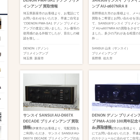
DENON PMA-SA1 デノン プリメ
SANSUI/サンスイ プリメイ
インアンプ 買取情報
ンプ AU-α607NRA II
埼玉県新座市のお客様より、お電話にて
長野県佐久市のお客様より、メー
お問い合わせをいただき、早速ご自宅ま
買取をご希望とお問い合わせを頂
でDENON PMA-SA1 デノン プリメイン
て、SANSUI/サンスイ プリメイ
アンプの査定に伺いました。スレ傷等の
プ AU-α607NRA IIの買取をさせ
使用感のある外観でしたが、音出しの確
ました。多少の汚れがある程度の
認を致し ...
外 ...
DENON（デノン）
SANSUI 山水（サンスイ）
プリメインアンプ
プリメインアンプ
埼玉県
新座市
長野県
佐久市
サンスイ SANSUI AU-D607X
DENON デノン プリメイン
DECADE プリメインアンプ 買取
プ PMA-A100 100周年記
情報
ル 買取情報
静岡県伊東市のお客様より、宅配買取を
神奈川県横須賀市のお客様より、
ご利用いただき、サンスイ SANSUI AU-
にてお問い合わせいただき、早速
D607X DECADE プリメインアンプのお
のスケジュールに合わせてご自宅