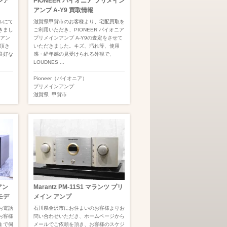
ンア
PIONEER パイオニア プリメイン
アンプ A-Y9 買取情報
ルにて
滋賀県甲賀市のお客様より、宅配買取を
きまし
ご利用いただき、PIONEER パイオニア
ンアン
プリメインアンプ A-Y9の査定をさせて
て頂き
いただきました。キズ、汚れ等、使用
良好な
感・経年感の見受けられる外観で、
LOUDNES ...
Pioneer（パイオニア）
プリメインアンプ
滋賀県
甲賀市
アン
Marantz PM-11S1 マランツ プリ
念モデ
メイン アンプ
お電話
石川県金沢市にお住まいのお客様よりお
お客様
問い合わせいただき、ホームページから
まで伺
メールでご依頼を頂き、お客様のスケジ