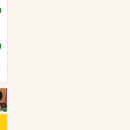
く
と
と