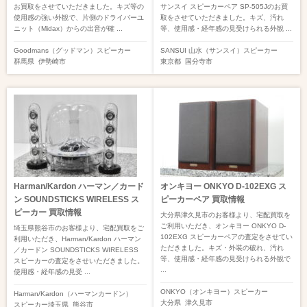
お買取をさせていただきました。キズ等の
サンスイ スピーカーペア SP-505Jのお買
使用感の強い外観で、片側のドライバーユ
取をさせていただきました。キズ、汚れ
ニット（Midax）からの出音が確 ...
等、使用感・経年感の見受けられる外観 ...
Goodmans（グッドマン）
スピーカー
SANSUI 山水（サンスイ）
スピーカー
群馬県
伊勢崎市
東京都
国分寺市
Harman/Kardon ハーマン／カード
オンキヨー ONKYO D-102EXG ス
ン SOUNDSTICKS WIRELESS ス
ピーカーペア 買取情報
ピーカー 買取情報
大分県津久見市のお客様より、宅配買取を
ご利用いただき、オンキヨー ONKYO D-
埼玉県熊谷市のお客様より、宅配買取をご
102EXG スピーカーペアの査定をさせてい
利用いただき、Harman/Kardon ハーマン
ただきました。キズ・外装の破れ、汚れ
／カードン SOUNDSTICKS WIRELESS
等、使用感・経年感の見受けられる外観で
スピーカーの査定をさせいただきました。
...
使用感・経年感の見受 ...
ONKYO（オンキヨー）
スピーカー
Harman/Kardon（ハーマンカードン）
大分県
津久見市
スピーカー
埼玉県
熊谷市