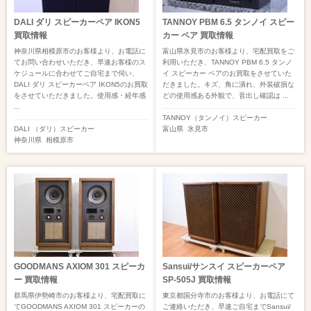
DALI ダリ スピーカーペア IKON5
TANNOY PBM 6.5 タンノイ スピー
買取情報
カー ペア 買取情報
神奈川県相模原市のお客様より、お電話に
富山県氷見市のお客様より、宅配買取をご
てお問い合わせいただき、早速お客様のス
利用いただき、TANNOY PBM 6.5 タンノ
ケジュールに合わせてご自宅まで伺い、
イ スピーカー ペアのお買取をさせていた
DALI ダリ スピーカーペア IKON5のお買取
だきました。キズ、角に潰れ、外装破損な
をさせていただきました。使用感・経年感
どの使用感ある外観で、音出し確認は ...
...
TANNOY（タンノイ）
スピーカー
DALI （ダリ）
スピーカー
富山県
氷見市
神奈川県
相模原市
GOODMANS AXIOM 301 スピーカ
Sansui/サンスイ スピーカーペア
ー 買取情報
SP-505J 買取情報
群馬県伊勢崎市のお客様より、宅配買取に
東京都国分寺市のお客様より、お電話にて
てGOODMANS AXIOM 301 スピーカーの
ご連絡いただき、早速ご自宅までSansui/