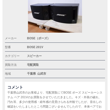
メーカー
BOSE（ボーズ）
型番
BOSE 201V
カテゴリー
スピーカー
買取方法
宅配買取
地域
千葉県
山武市
コメント
千葉県山武市のお客様より、宅配買取にてBOSE ボーズ スピーカーシス
テム ペア 201Vのお買取をさせていただきました。キズ・外装の破れ、
汚れ等、多少の使用感・経年感の見受けられる外観でしたが、音出しの
確認をいたしましたところ問題ございませんでしたので、本体ペアでお