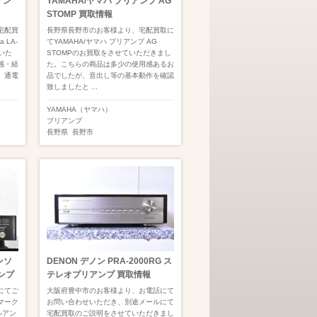
リアン
YAMAHA/ヤマハ プリアンプ AG
STOMP 買取情報
宅配買
長野県長野市のお客様より、宅配買取に
 LA-
てYAMAHA/ヤマハ プリアンプ AG
いた
STOMPのお買取をさせていただきまし
感・経
た。こちらの商品は多少の使用感あるお
、通電
品でしたが、音出し等の基本動作を確認
致しましたと ...
YAMAHA（ヤマハ）
プリアンプ
長野県
長野市
ビンソ
DENON デノン PRA-2000RG ス
アンプ
テレオプリアンプ 買取情報
にてご
大阪府豊中市のお客様より、お電話にて
 マーク
お問い合わせいただき、別途メールにて
ルアン
宅配買取のご説明をさせていただきまし