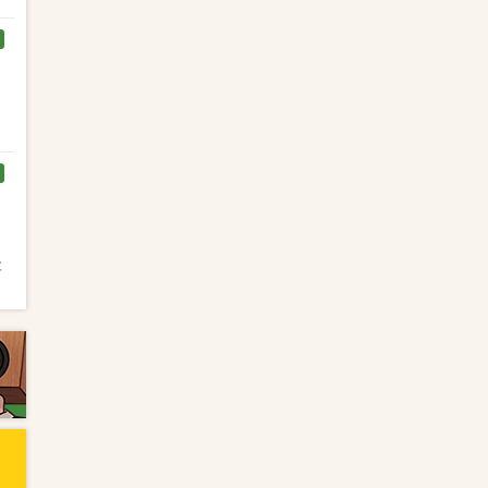
く
と
と