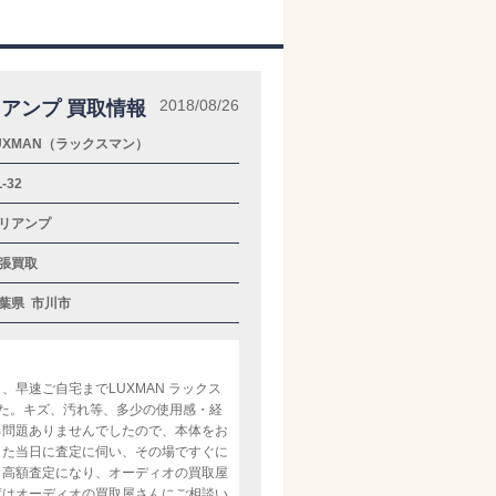
2018/08/26
プリアンプ 買取情報
UXMAN（ラックスマン）
-32
リアンプ
張買取
葉県
市川市
早速ご自宅までLUXMAN ラックス
ました。キズ、汚れ等、多少の使用感・経
ろ問題ありませんでしたので、本体をお
した当日に査定に伺い、その場ですぐに
、高額査定になり、オーディオの買取屋
度はオーディオの買取屋さんにご相談い