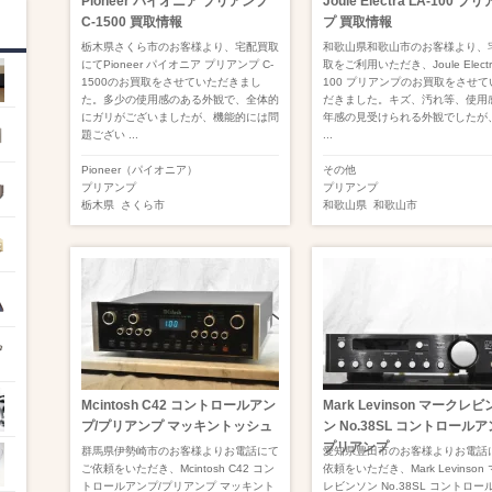
Pioneer パイオニア プリアンプ
Joule Electra LA-100 プ
C-1500 買取情報
プ 買取情報
栃木県さくら市のお客様より、宅配買取
和歌山県和歌山市のお客様より、
にてPioneer パイオニア プリアンプ C-
取をご利用いただき、Joule Electra
1500のお買取をさせていただきまし
100 プリアンプのお買取をさせて
た。多少の使用感のある外観で、全体的
だきました。キズ、汚れ等、使用
にガリがございましたが、機能的には問
年感の見受けられる外観でしたが
題ござい ...
...
Pioneer（パイオニア）
その他
プリアンプ
プリアンプ
栃木県
さくら市
和歌山県
和歌山市
Mcintosh C42 コントロールアン
Mark Levinson マークレ
プ/プリアンプ マッキントッシュ
ン No.38SL コントロール
プリアンプ
群馬県伊勢崎市のお客様よりお電話にて
愛知県豊田市のお客様よりお電話
ご依頼をいただき、Mcintosh C42 コン
依頼をいただき、Mark Levinson
トロールアンプ/プリアンプ マッキント
レビンソン No.38SL コントロー