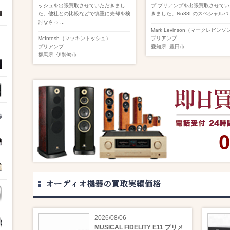
ッシュを出張買取させていただきまし
プ プリアンプを出張買取させてい
た。他社との比較などで慎重に売却を検
きました。No38Lのスペシャルバ .
討なさっ ...
Mark Levinson（マークレビンソ
McIntosh（マッキントッシュ）
プリアンプ
プリアンプ
愛知県
豊田市
群馬県
伊勢崎市
0
オーディオ機器の買取実績価格
2026/08/06
MUSICAL FIDELITY E11 プリメ