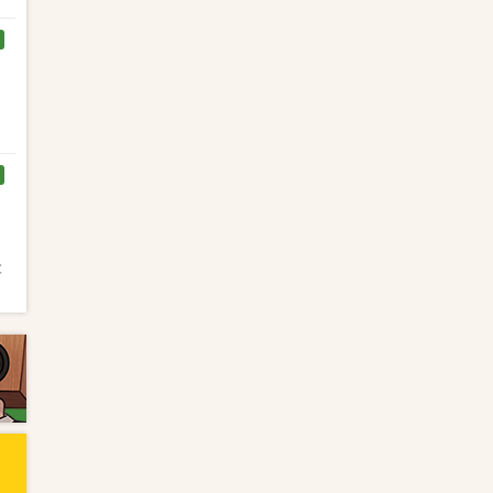
く
と
と