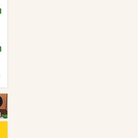
く
と
と