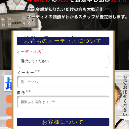
簡単！早い！査定フォーム
お持ちのオーディオについて
＊
オーディオ名
任意
メーカー
任意
備考
お客様について