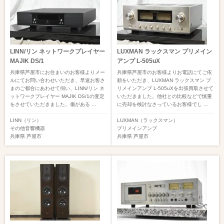
LINN/リン ネットワークプレイヤー
LUXMAN ラックスマン プリメイン
MAJIK DS/1
アンプ L-505uX
兵庫県芦屋市にお住まいのお客様よりメー
兵庫県芦屋市のお客様よりお電話にてご依
ルにてお問い合わせいただき、早速お客さ
頼をいただき、LUXMAN ラックスマン プ
まのご都合にあわせて伺い、LINN/リン ネ
リメインアンプ L-505uXを出張買取させて
ットワークプレイヤー MAJIK DS/1の査定
いただきました。他社との比較などで慎重
をさせていただきました。傷がある ...
に売却を検討なさっているお客様でし ...
LINN（リン）
LUXMAN（ラックスマン）
その他音響機器
プリメインアンプ
兵庫県
芦屋市
兵庫県
芦屋市