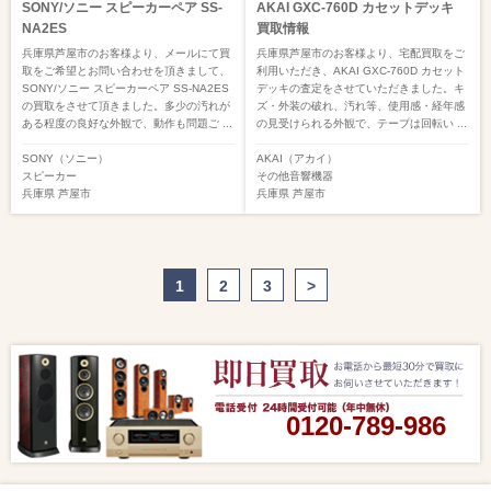
SONY/ソニー スピーカーペア SS-
AKAI GXC-760D カセットデッキ
NA2ES
買取情報
兵庫県芦屋市のお客様より、メールにて買
兵庫県芦屋市のお客様より、宅配買取をご
取をご希望とお問い合わせを頂きまして、
利用いただき、AKAI GXC-760D カセット
SONY/ソニー スピーカーペア SS-NA2ES
デッキの査定をさせていただきました。キ
の買取をさせて頂きました。多少の汚れが
ズ・外装の破れ、汚れ等、使用感・経年感
ある程度の良好な外観で、動作も問題ご ...
の見受けられる外観で、テープは回転い ...
SONY（ソニー）
AKAI（アカイ）
スピーカー
その他音響機器
兵庫県
芦屋市
兵庫県
芦屋市
1
2
3
>
0120-789-986