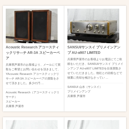
Acoustic Research アコースティ
SANSUI/サンスイ プリメインアン
ックリサ―チ AR-3A スピーカーペ
プ AU-α907 LIMITED
ア
兵庫県芦屋市のお客様よりお電話にてご依
頼をいただき、SANSUI/サンスイ プリメイ
兵庫県芦屋市のお客様より、メールにて買
ンアンプ AU-α907 LIMITEDを出張買取さ
取をご希望とお問い合わせを頂きまして、
せていただきました。他社との比較などで
YAcoustic Research アコースティックリ
慎重に売却を検討なさってい ...
サ―チ AR-3A スピーカーペアの買取をさ
せて頂きました。多少の汚 ...
SANSUI 山水（サンスイ）
プリメインアンプ
Acoustic Research（アコースティックリ
兵庫県
芦屋市
サーチ）
スピーカー
兵庫県
芦屋市