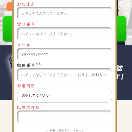
＊
おなまえ
0120-789-986
＊
電話番号
＊
メール
任意
郵便番号
＊
都道府県
＊
以降の住所
キャンペーン実施中
詳細は下記をクリックしてください
＊
の項目は必須項目になります