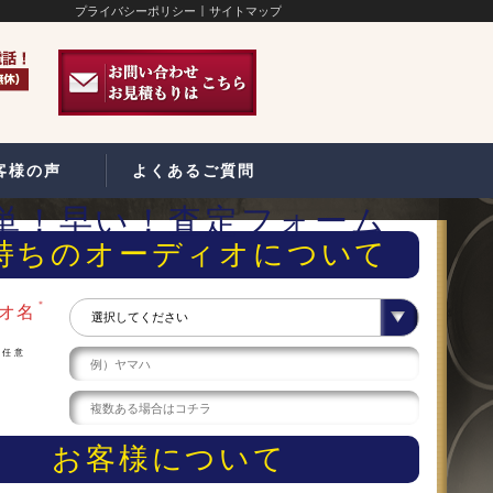
プライバシーポリシー
サイトマップ
客様の声
よくあるご質問
単！早い！査定フォーム
持ちのオーディオについて
＊
オ名
任意
ー
お客様について