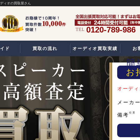
ーディオの買取屋さん
0120-789-986
イド
買取の流れ
オーディオ買取実績
お
簡
お
オーディ
メーカ
任意
備考