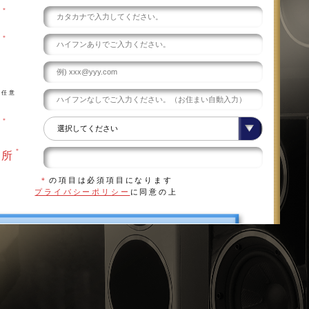
＊
え
＊
号
任意
号
＊
県
＊
住所
＊
の項目は必須項目になります
プライバシーポリシー
に同意の上