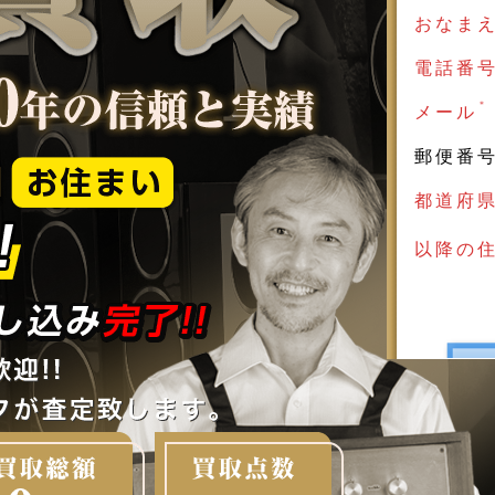
おなま
電話番
＊
メール
郵便番
都道府
以降の