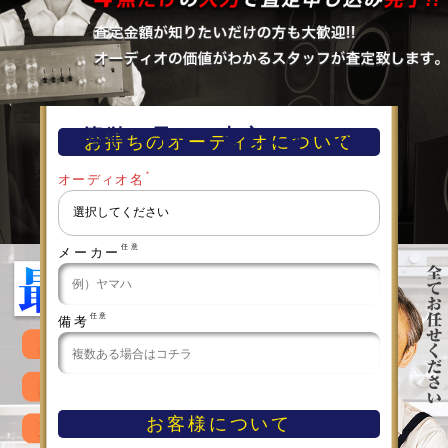
簡単！早い！査定フォーム
お持ちのオーディオについて
＊
オーディオ名
任意
メーカー
任意
備考
お客様について