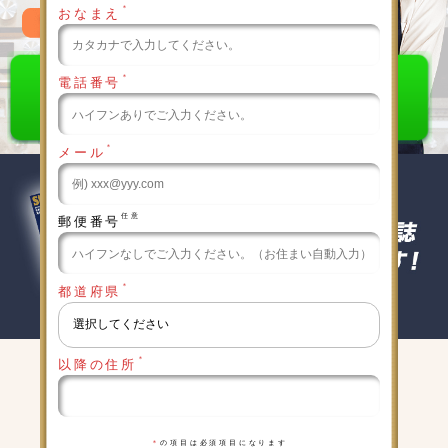
＊
おなまえ
0120-789-986
＊
電話番号
＊
メール
任意
郵便番号
＊
都道府県
＊
以降の住所
キャンペーン実施中
詳細は下記をクリックしてください
＊
の項目は必須項目になります