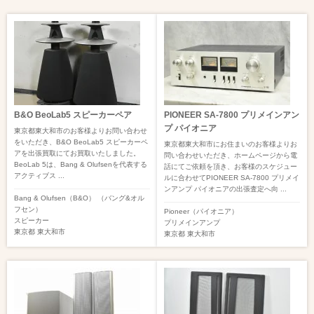
B&O BeoLab5 スピーカーペア
PIONEER SA-7800 プリメインアン
プ パイオニア
東京都東大和市のお客様よりお問い合わせ
をいただき、B&O BeoLab5 スピーカーペ
東京都東大和市にお住まいのお客様よりお
アを出張買取にてお買取いたしました。
問い合わせいただき、ホームページから電
BeoLab 5は、Bang & Olufsenを代表する
話にてご依頼を頂き、お客様のスケジュー
アクティブス ...
ルに合わせてPIONEER SA-7800 プリメイ
ンアンプ パイオニアの出張査定へ向 ...
Bang & Olufsen（B&O） （バング&オル
フセン）
Pioneer（パイオニア）
スピーカー
プリメインアンプ
東京都
東大和市
東京都
東大和市