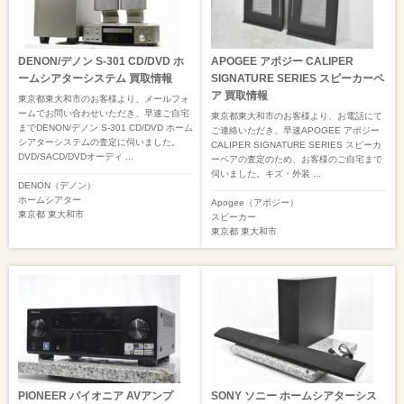
DENON/デノン S-301 CD/DVD ホ
APOGEE アポジー CALIPER
ームシアターシステム 買取情報
SIGNATURE SERIES スピーカーペ
ア 買取情報
東京都東大和市のお客様より、メールフォ
ームでお問い合わせいただき、早速ご自宅
東京都東大和市のお客様より、お電話にて
までDENON/デノン S-301 CD/DVD ホーム
ご連絡いただき、早速APOGEE アポジー
シアターシステムの査定に伺いました。
CALIPER SIGNATURE SERIES スピーカ
DVD/SACD/DVDオーディ ...
ーペアの査定のため、お客様のご自宅まで
伺いました。キズ・外装 ...
DENON（デノン）
ホームシアター
Apogee（アポジー）
東京都
東大和市
スピーカー
東京都
東大和市
PIONEER パイオニア AVアンプ
SONY ソニー ホームシアターシス