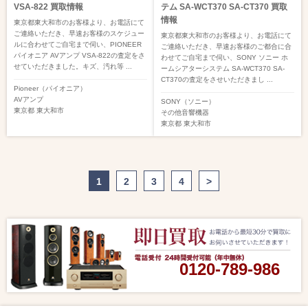
VSA-822 買取情報
テム SA-WCT370 SA-CT370 買取
情報
東京都東大和市のお客様より、お電話にて
ご連絡いただき、早速お客様のスケジュー
東京都東大和市のお客様より、お電話にて
ルに合わせてご自宅まで伺い、PIONEER
ご連絡いただき、早速お客様のご都合に合
パイオニア AVアンプ VSA-822の査定をさ
わせてご自宅まで伺い、SONY ソニー ホ
せていただきました。キズ、汚れ等 ...
ームシアターシステム SA-WCT370 SA-
CT370の査定をさせいただきまし ...
Pioneer（パイオニア）
AVアンプ
SONY（ソニー）
東京都
東大和市
その他音響機器
東京都
東大和市
1
2
3
4
>
0120-789-986