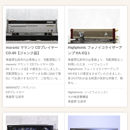
marantz マランツ CDプレイヤー
Highphonic フォノイコライザーア
CD-80【ジャンク品】
ンプ HA-EQ１
青森県弘前市のお客様より、宅配買取にて
青森県弘前市のお客様より、宅配買取をご
marantz マランツ CDプレイヤー CD-
利用いただき、ハイフォニック
80【ジャンク品】の査定をいたしました。
Highphonic フォノイコライザーアンプ
宅配買取なら、オーディオを箱に詰めて着
HA-EQ１の査定をさせていただきました。
払いでお送りするだけで、ご自宅にいな ...
多少の汚れがある程度の良好な外観で、動
作も ...
MARANTZ（マランツ）
CDプレイヤー
Highphonic（ハイフォニック）
青森県
弘前市
その他音響機器
青森県
弘前市