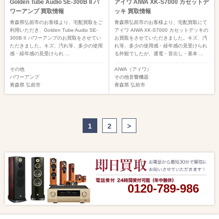
Golden Tube Audio SE-300B II パ
アイワ AIWA XK-S7000 カセットデ
ワーアンプ 買取情報
ッキ 買取情報
青森県弘前市のお客様より、宅配買取をご
青森県弘前市のお客様より、宅配買取にて
利用いただき、Golden Tube Audio SE-
アイワ AIWA XK-S7000 カセットデッキの
300B II パワーアンプのお買取をさせてい
お買取をさせていただきました。キズ、汚
ただきました。キズ、汚れ等、多少の使用
れ等、多少の使用感・経年感の見受けられ
感・経年感の見受けられ ...
る外観でしたが、通電・音出し・基本 ...
その他
AIWA（アイワ）
パワーアンプ
その他音響機器
青森県
弘前市
青森県
弘前市
1
2
>
0120-789-986