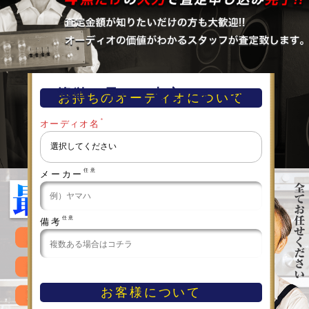
簡単！早い！査定フォーム
お持ちのオーディオについて
＊
オーディオ名
任意
メーカー
任意
備考
お客様について