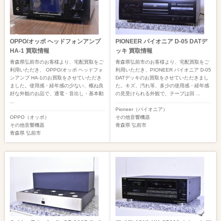
OPPO/オッポ ヘッドフォンアンプ
PIONEER パイオニア D-05 DATデ
HA-1 買取情報
ッキ 買取情報
青森県弘前市のお客様より、宅配買取をご
青森県弘前市のお客様より、宅配買取をご
利用いただき、 OPPO/オッポ ヘッドフォ
利用いただき、PIONEER パイオニア D-05
ンアンプ HA-1のお買取をさせていただき
DATデッキのお買取をさせていただきまし
ました。使用感・経年感の少ない、概ね良
た。キズ、汚れ等、多少の使用感・経年感
好な外観のお品で、通電・音出し・基本動
の見受けられる外観で、テープは回 ...
...
Pioneer（パイオニア）
OPPO（オッポ）
その他音響機器
その他音響機器
青森県
弘前市
青森県
弘前市