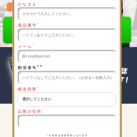
＊
おなまえ
0120-789-986
＊
電話番号
＊
メール
任意
郵便番号
＊
都道府県
＊
以降の住所
キャンペーン実施中
詳細は下記をクリックしてください
＊
の項目は必須項目になります