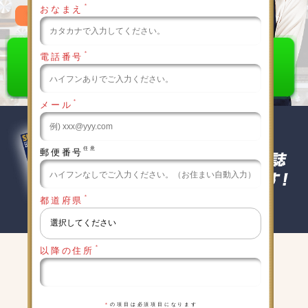
＊
おなまえ
0120-789-986
＊
電話番号
＊
メール
任意
郵便番号
＊
都道府県
＊
以降の住所
キャンペーン実施中
詳細は下記をクリックしてください
＊
の項目は必須項目になります