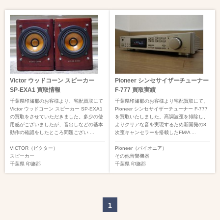
Victor ウッドコーン スピーカー
Pioneer シンセサイザーチューナー
SP-EXA1 買取情報
F-777 買取実績
千葉県印旛郡のお客様より、宅配買取にて
千葉県印旛郡のお客様より宅配買取にて、
Victor ウッドコーン スピーカー SP-EXA1
Pioneer シンセサイザーチューナー F-777
の買取をさせていただきました。多少の使
を買取いたしました。高調波歪を排除し、
用感がございましたが、音出しなどの基本
よりクリアな音を実現するため新開発の3
動作の確認をしたところ問題ござい ...
次歪キャンセラーを搭載したFM/A ...
VICTOR（ビクター）
Pioneer（パイオニア）
スピーカー
その他音響機器
千葉県
印旛郡
千葉県
印旛郡
1