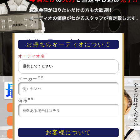
簡単！早い！査定フォーム
お持ちのオーディオについて
＊
オーディオ名
任意
メーカー
任意
備考
お客様について