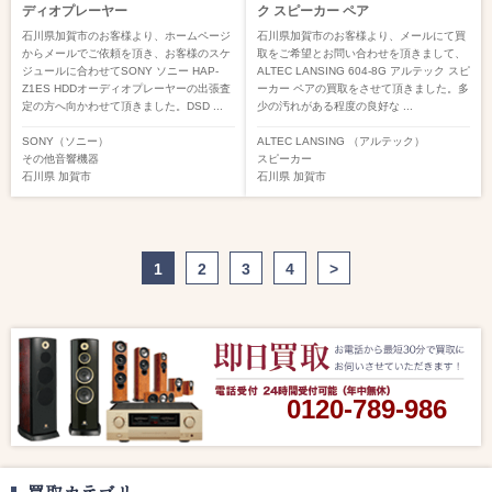
ディオプレーヤー
ク スピーカー ペア
石川県加賀市のお客様より、ホームページ
石川県加賀市のお客様より、メールにて買
からメールでご依頼を頂き、お客様のスケ
取をご希望とお問い合わせを頂きまして、
ジュールに合わせてSONY ソニー HAP-
ALTEC LANSING 604-8G アルテック スピ
Z1ES HDDオーディオプレーヤーの出張査
ーカー ペアの買取をさせて頂きました。多
定の方へ向かわせて頂きました。DSD ...
少の汚れがある程度の良好な ...
SONY（ソニー）
ALTEC LANSING （アルテック）
その他音響機器
スピーカー
石川県
加賀市
石川県
加賀市
1
2
3
4
>
0120-789-986
買取カテゴリー