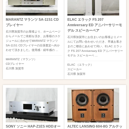
MARANTZ マランツ SA-11S1 CD
ELAC エラック FS 207
プレイヤー
Anniversary ED アニバーサリーモ
デル スピーカーペア
石川県加賀市のお客様より、ホームページ
からメールでご依頼を頂き、お客様のスケ
石川県加賀市にお住まいのお客様よりメー
ジュールに合わせてMARANTZ マランツ
ルにてお問い合わせいただき、早速お客さ
SA-11S1 CDプレイヤーの出張査定へ向か
まのご都合にあわせて伺い、ELAC エラッ
わせて頂きました。使用感・経年感の ...
ク FS 207 Anniversary ED アニバーサリー
モデル スピーカーペ ...
MARANTZ（マランツ）
CDプレイヤー
ELAC （エラック）
石川県
加賀市
スピーカー
石川県
加賀市
SONY ソニー HAP-Z1ES HDDオー
ALTEC LANSING 604-8G アルテッ