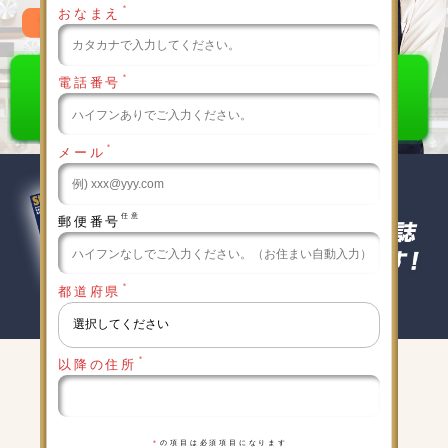
＊
おなまえ
0120-789-986
＊
電話番号
＊
メール
任意
郵便番号
＊
都道府県
＊
以降の住所
キャンペーン実施中
詳細は下記をクリックしてください
＊
の項目は必須項目になります