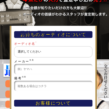
簡単！早い！査定フォーム
お持ちのオーディオについて
＊
オーディオ名
任意
メーカー
任意
備考
お客様について