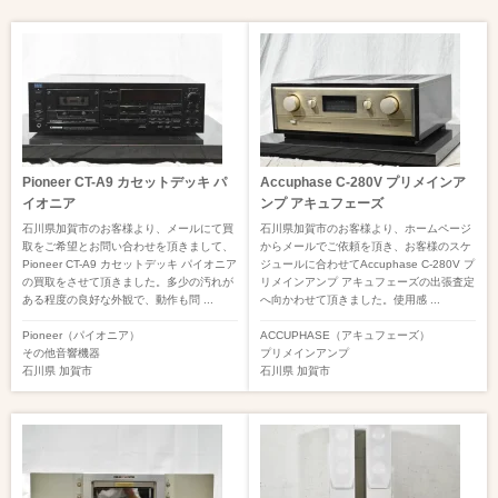
Pioneer CT-A9 カセットデッキ パ
Accuphase C-280V プリメインア
イオニア
ンプ アキュフェーズ
石川県加賀市のお客様より、メールにて買
石川県加賀市のお客様より、ホームページ
取をご希望とお問い合わせを頂きまして、
からメールでご依頼を頂き、お客様のスケ
Pioneer CT-A9 カセットデッキ パイオニア
ジュールに合わせてAccuphase C-280V プ
の買取をさせて頂きました。多少の汚れが
リメインアンプ アキュフェーズの出張査定
ある程度の良好な外観で、動作も問 ...
へ向かわせて頂きました。使用感 ...
Pioneer（パイオニア）
ACCUPHASE（アキュフェーズ）
その他音響機器
プリメインアンプ
石川県
加賀市
石川県
加賀市