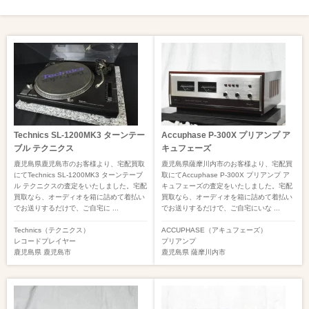
Technics SL-1200MK3 ターンテー
Accuphase P-300X プリアンプ ア
ブル テクニクス
キュフェーズ
鹿児島県鹿児島市のお客様より、宅配買取
鹿児島県薩摩川内市のお客様より、宅配買
にてTechnics SL-1200MK3 ターンテーブ
取にてAccuphase P-300X プリアンプ ア
ル テクニクスの査定をいたしました。宅配
キュフェーズの査定をいたしました。宅配
買取なら、オーディオを箱に詰めて着払い
買取なら、オーディオを箱に詰めて着払い
でお送りするだけで、ご自宅に ...
でお送りするだけで、ご自宅にいな ...
Technics（テクニクス）
ACCUPHASE（アキュフェーズ）
レコードプレイヤー
プリアンプ
鹿児島県
鹿児島市
鹿児島県
薩摩川内市