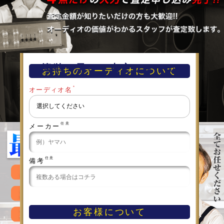
簡単！早い！査定フォーム
お持ちのオーディオについて
＊
オーディオ名
任意
メーカー
任意
備考
お客様について