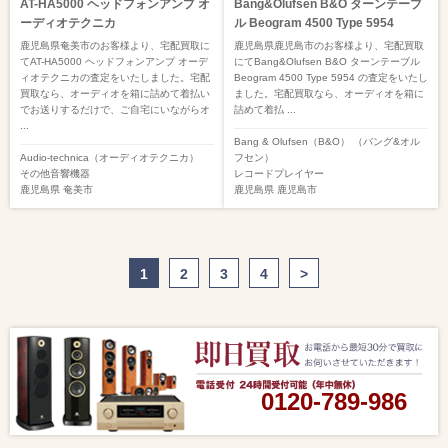
AT-HA5000 ヘッドフォンアンプ オ
Bang&Olufsen B&O ターンテーブ
ーディオテクニカ
ル Beogram 4500 Type 5954
鹿児島県奄美市のお客様より、宅配買取に
鹿児島県鹿児島市のお客様より、宅配買取
てAT-HA5000 ヘッドフォンアンプ オーデ
にてBang&Olufsen B&O ターンテーブル
ィオテクニカの査定をいたしました。宅配
Beogram 4500 Type 5954 の査定をいたし
買取なら、オーディオを箱に詰めて着払い
ました。宅配買取なら、オーディオを箱に
でお送りするだけで、ご自宅にいながらオ
詰めて着払 ...
...
Bang & Olufsen（B&O） （バング&オル
Audio-technica（オーディオテクニカ）
フセン）
その他音響機器
レコードプレイヤー
鹿児島県
奄美市
鹿児島県
鹿児島市
1
2
3
4
>
0120-789-986