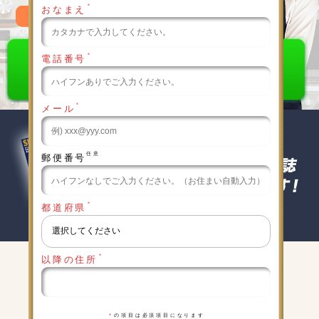
＊
おなまえ
0120-789-986
＊
電話番号
＊
メール
任意
郵便番号
＊
都道府県
＊
以降の住所
キャンペーン実施中
詳細は下記をクリックしてください
＊
の項目は必須項目になります