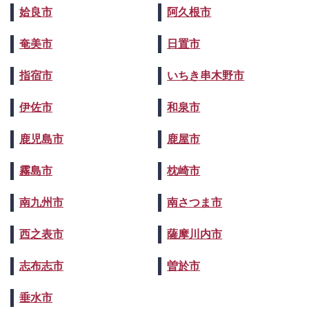
姶良市
阿久根市
奄美市
日置市
指宿市
いちき串木野市
伊佐市
和泉市
鹿児島市
鹿屋市
霧島市
枕崎市
南九州市
南さつま市
西之表市
薩摩川内市
志布志市
曽於市
垂水市