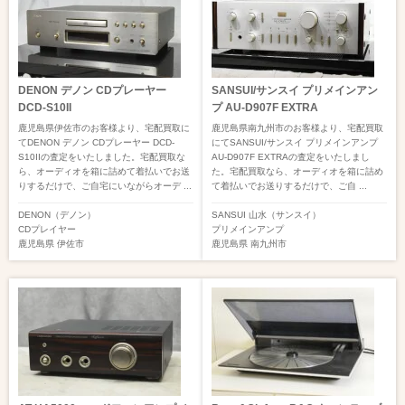
DENON デノン CDプレーヤー
SANSUI/サンスイ プリメインアン
DCD-S10II
プ AU-D907F EXTRA
鹿児島県伊佐市のお客様より、宅配買取に
鹿児島県南九州市のお客様より、宅配買取
てDENON デノン CDプレーヤー DCD-
にてSANSUI/サンスイ プリメインアンプ
S10IIの査定をいたしました。宅配買取な
AU-D907F EXTRAの査定をいたしまし
ら、オーディオを箱に詰めて着払いでお送
た。宅配買取なら、オーディオを箱に詰め
りするだけで、ご自宅にいながらオーデ ...
て着払いでお送りするだけで、ご自 ...
DENON（デノン）
SANSUI 山水（サンスイ）
CDプレイヤー
プリメインアンプ
鹿児島県
伊佐市
鹿児島県
南九州市