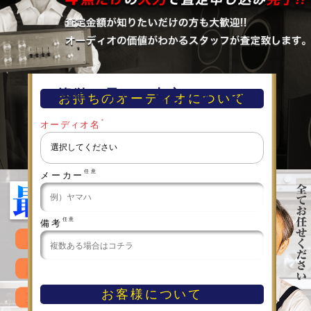
簡単！早い！査定フォーム
お持ちのオーディオについて
＊
オーディオ名
任意
メーカー
任意
備考
お客様について