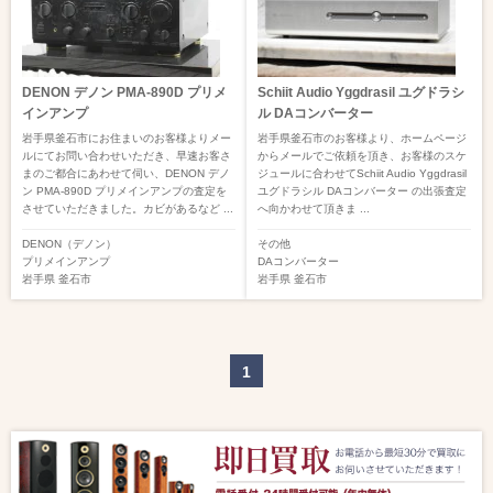
DENON デノン PMA-890D プリメ
Schiit Audio Yggdrasil ユグドラシ
インアンプ
ル DAコンバーター
岩手県釜石市にお住まいのお客様よりメー
岩手県釜石市のお客様より、ホームページ
ルにてお問い合わせいただき、早速お客さ
からメールでご依頼を頂き、お客様のスケ
まのご都合にあわせて伺い、DENON デノ
ジュールに合わせてSchiit Audio Yggdrasil
ン PMA-890D プリメインアンプの査定を
ユグドラシル DAコンバーター の出張査定
させていただきました。カビがあるなど ...
へ向かわせて頂きま ...
DENON（デノン）
その他
プリメインアンプ
DAコンバーター
岩手県
釜石市
岩手県
釜石市
1