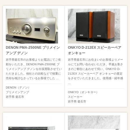
DENON PMA-2500NE プリメイン
ONKYO D-212EX スピーカーペア
アンプ デノン
オンキョー
岩手県釜石市のお客様よりお電話にてご依
岩手県釜石市にお住まいのお客様よりメー
頼をいただき、DENON PMA-2500NE プ
ルにてお問い合わせいただき、早速お客さ
リメインアンプ デノンを出張買取させてい
まのご都合にあわせて伺い、ONKYO D-
ただきました。他社との比較などで慎重に
212EX スピーカーペア オンキョーの査定
売却を検討なさっているお客様でした ...
をさせていただきました。使用感・経年感
...
DENON（デノン）
プリメインアンプ
ONKYO（オンキヨー）
岩手県
釜石市
スピーカー
岩手県
釜石市