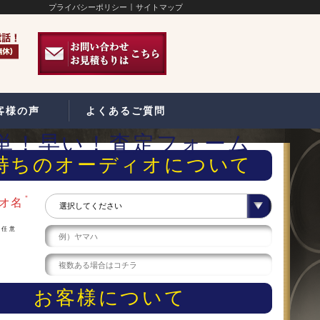
プライバシーポリシー
サイトマップ
客様の声
よくあるご質問
単！早い！査定フォーム
持ちのオーディオについて
＊
オ名
任意
ー
お客様について