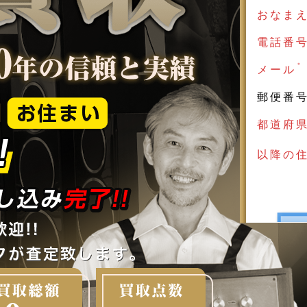
おなま
電話番
＊
メール
郵便番
都道府
以降の