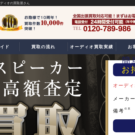
ーディオの買取屋さん
0120-789-986
イド
買取の流れ
オーディオ買取実績
お
簡
お
オーディ
メーカ
任意
備考