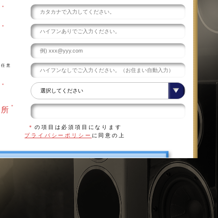
＊
え
＊
号
任意
号
＊
県
＊
住所
＊
の項目は必須項目になります
プライバシーポリシー
に同意の上