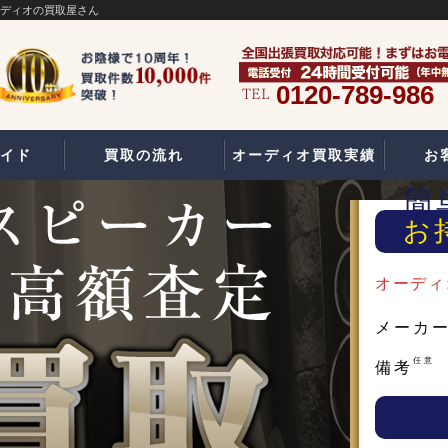
ーディオの買取屋さん
0120-789-986
イド
買取の流れ
オーディオ買取実績
お
簡
お
オーディ
メーカ
任意
備考