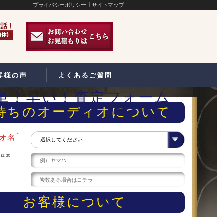
プライバシーポリシー
サイトマップ
客様の声
よくあるご質問
単！早い！査定フォーム
持ちのオーディオについて
＊
オ名
任意
ー
お客様について