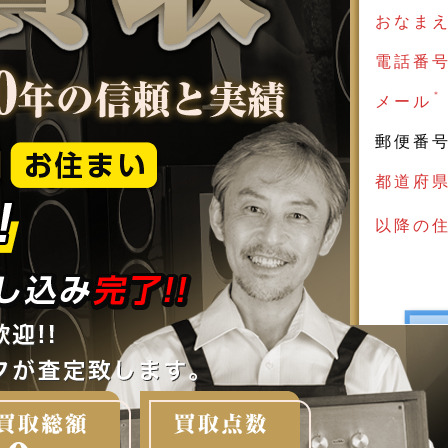
おなま
電話番
＊
メール
郵便番
都道府
以降の