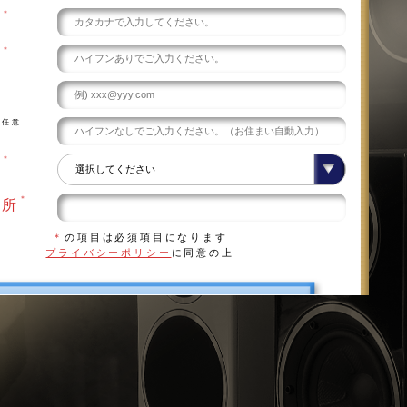
＊
え
＊
号
任意
号
＊
県
＊
住所
＊
の項目は必須項目になります
プライバシーポリシー
に同意の上