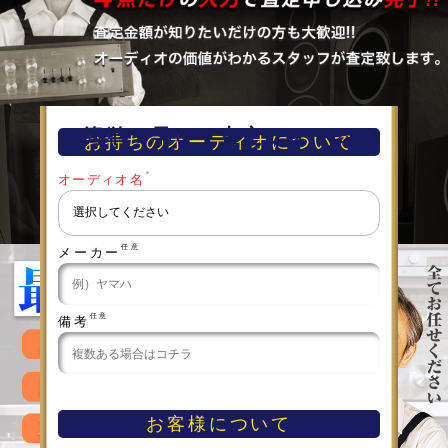
簡単！早い！査定フォーム
お持ちのオーディオについて
＊
オーディオ名
任意
メーカー
任意
備考
お客様について