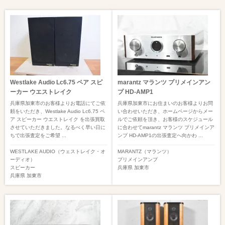
Westlake Audio Lc6.75 ペア スピ
marantz マランツ プリメインアン
ーカー ウエストレイク
プ HD-AMP1
兵庫県加東市のお客様よりお電話にてご依
兵庫県加東市にお住まいのお客様よりお問
頼をいただき、Westlake Audio Lc6.75 ペ
い合わせいただき、ホームページからメー
ア スピーカー ウエストレイク を出張買取
ルでご依頼を頂き、お客様のスケジュール
させていただきました。なるべく早い日に
に合わせてmarantz マランツ プリメインア
ちで出張査定をご希望 ...
ンプ HD-AMP1の出張査定へ向かわ ...
WESTLAKE AUDIO（ウェストレイク・オ
MARANTZ（マランツ）
ーディオ）
プリメインアンプ
スピーカー
兵庫県
加東市
兵庫県
加東市