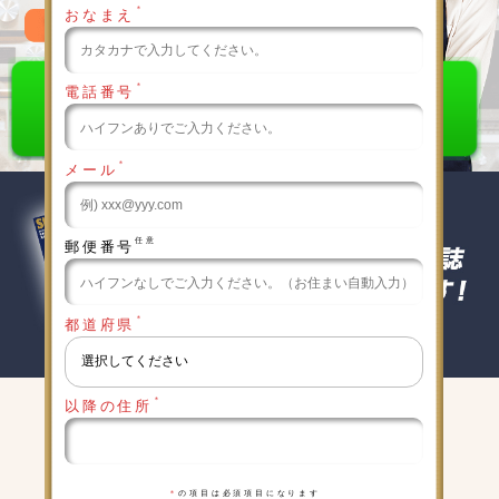
＊
おなまえ
0120-789-986
＊
電話番号
＊
メール
任意
郵便番号
＊
都道府県
＊
以降の住所
キャンペーン実施中
詳細は下記をクリックしてください
＊
の項目は必須項目になります