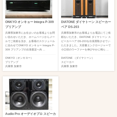
ONKYO オンキョー Integra P-309
DIATONE ダイヤトーン スピーカー
プリアンプ
ペア DS-203
兵庫県加東市にお住まいのお客様よりお問
兵庫県加東市のお客様よりお電話にてご依
い合わせいただき、ホームページからメー
頼をいただき、DIATONE ダイヤトーン ス
ルでご依頼を頂き、お客様のスケジュール
ピーカーペア DS-203を出張買取させてい
に合わせてONKYO オンキョー Integra P-
ただきました。大容量エンクロージャーで
309 プリアンプの出張査定へ向 ...
小口径のウーファーを伸びやかに鳴ら ...
ONKYO（オンキヨー）
DIATONE （ダイヤトーン）
プリアンプ
スピーカー
兵庫県
加東市
兵庫県
加東市
Audio Pro オーデイオプロ スピーカ