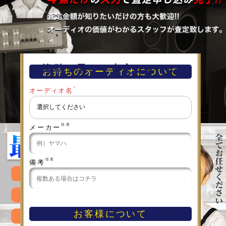
簡単！早い！査定フォーム
お持ちのオーディオについて
＊
オーディオ名
任意
メーカー
任意
備考
お客様について