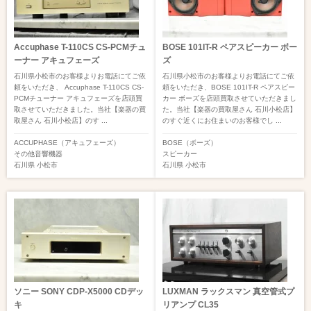
Accuphase T-110CS CS-PCMチュ
BOSE 101IT-R ペアスピーカー ボー
ーナー アキュフェーズ
ズ
石川県小松市のお客様よりお電話にてご依
石川県小松市のお客様よりお電話にてご依
頼をいただき、 Accuphase T-110CS CS-
頼をいただき、BOSE 101IT-R ペアスピー
PCMチューナー アキュフェーズを店頭買
カー ボーズを店頭買取させていただきまし
取させていただきました。当社【楽器の買
た。当社【楽器の買取屋さん 石川小松店】
取屋さん 石川小松店】のす ...
のすぐ近くにお住まいのお客様でし ...
ACCUPHASE（アキュフェーズ）
BOSE（ボーズ）
その他音響機器
スピーカー
石川県
小松市
石川県
小松市
ソニー SONY CDP-X5000 CDデッ
LUXMAN ラックスマン 真空管式プ
キ
リアンプ CL35