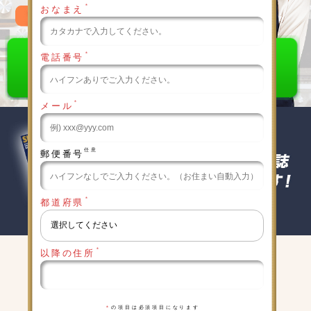
＊
おなまえ
0120-789-986
＊
電話番号
＊
メール
任意
郵便番号
＊
都道府県
＊
以降の住所
キャンペーン実施中
詳細は下記をクリックしてください
＊
の項目は必須項目になります