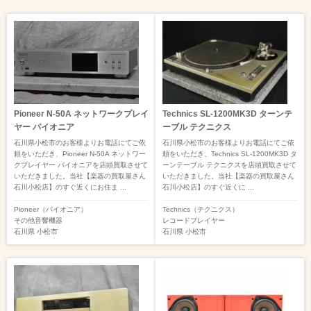
Pioneer N-50A ネットワークプレイ
Technics SL-1200MK3D ターンテ
ヤー パイオニア
ーブル テクニクス
石川県小松市のお客様よりお電話にてご依
石川県小松市のお客様よりお電話にてご依
頼をいただき、Pioneer N-50A ネットワー
頼をいただき、Technics SL-1200MK3D タ
クプレイヤー パイオニアを店頭買取させて
ーンテーブル テクニクスを店頭買取させて
いただきました。当社【楽器の買取屋さん
いただきました。当社【楽器の買取屋さん
石川小松店】のすぐ近くにお住ま ...
石川小松店】のすぐ近くに ...
Pioneer（パイオニア）
Technics（テクニクス）
その他音響機器
レコードプレイヤー
石川県
小松市
石川県
小松市