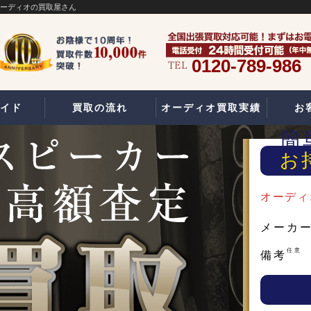
オーディオの買取屋さん
0120-789-986
イド
買取の流れ
オーディオ買取実績
お
簡
お
オーディ
メーカ
任意
備考