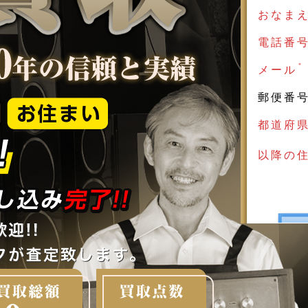
おなま
電話番
＊
メール
郵便番
都道府
以降の