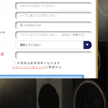
＊
え
＊
号
任意
号
＊
県
＊
住所
＊
の項目は必須項目になります
プライバシーポリシー
に同意の上