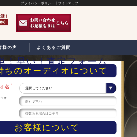
プライバシーポリシー
サイトマップ
客様の声
よくあるご質問
単！早い！査定フォーム
持ちのオーディオについて
＊
オ名
任意
ー
お客様について