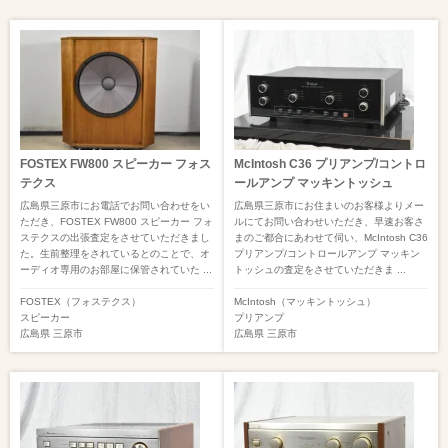
FOSTEX FW800 スピーカー フォス
McIntosh C36 プリアンプ/コントロ
テクス
ールアンプ マッキントッシュ
広島県三原市にお電話でお問い合わせをい
広島県三原市にお住まいのお客様よりメー
ただき、FOSTEX FW800 スピーカー フォ
ルにてお問い合わせいただき、早速お客さ
ステクスの出張査定をさせていただきまし
まのご都合にあわせて伺い、McIntosh C36
た。生前整理をされているとのことで、オ
プリアンプ/コントロールアンプ マッキン
ーディオ専用のお部屋に保管されていた ...
トッシュの査定をさせていただきま ...
FOSTEX（フォステクス）
McIntosh（マッキントッシュ）
スピーカー
プリアンプ
広島県
三原市
広島県
三原市