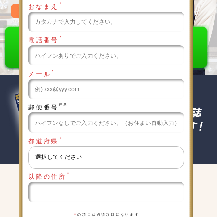
＊
おなまえ
0120-789-986
＊
電話番号
＊
メール
任意
郵便番号
＊
都道府県
＊
以降の住所
キャンペーン実施中
詳細は下記をクリックしてください
＊
の項目は必須項目になります