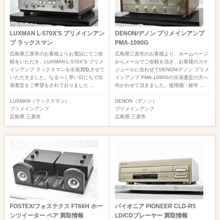
LUXMAN L-570X’S プリメインアン
DENON/デノン プリメインアンプ
プ ラックスマン
PMA-1090G
広島県三原市のお客様よりお電話にてご依
広島県三原市のお客様より、ホームページ
頼をいただき、LUXMAN L-570X'S プリメ
からメールでご依頼を頂き、お客様のスケ
インアンプ ラックスマンを出張買取させて
ジュールに合わせてDENON/デノン プリメ
いただきました。なるべく早い日にちで出
インアンプ PMA-1090Gの出張査定の方へ
張査定をご希望をされておりました ...
向かわせて頂きました。使用感・経年 ...
LUXMAN（ラックスマン）
DENON（デノン）
プリメインアンプ
プリメインアンプ
広島県
三原市
広島県
三原市
FOSTEX/フォステクス FT66H ホー
パイオニア PIONEER CLD-R5
ンツイーター ペア 買取情報
LD/CDプレーヤー 買取情報