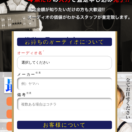
簡単！早い！査定フォーム
お持ちのオーディオについて
＊
オーディオ名
任意
メーカー
任意
備考
お客様について