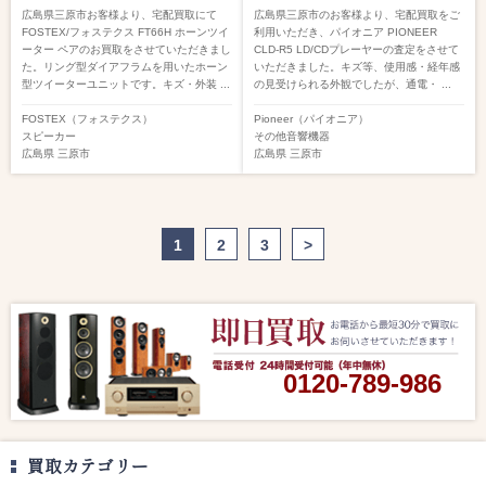
広島県三原市お客様より、宅配買取にて
広島県三原市のお客様より、宅配買取をご
FOSTEX/フォステクス FT66H ホーンツイ
利用いただき、パイオニア PIONEER
ーター ペアのお買取をさせていただきまし
CLD-R5 LD/CDプレーヤーの査定をさせて
た。リング型ダイアフラムを用いたホーン
いただきました。キズ等、使用感・経年感
型ツイーターユニットです。キズ・外装 ...
の見受けられる外観でしたが、通電・ ...
FOSTEX（フォステクス）
Pioneer（パイオニア）
スピーカー
その他音響機器
広島県
三原市
広島県
三原市
1
2
3
>
0120-789-986
買取カテゴリー