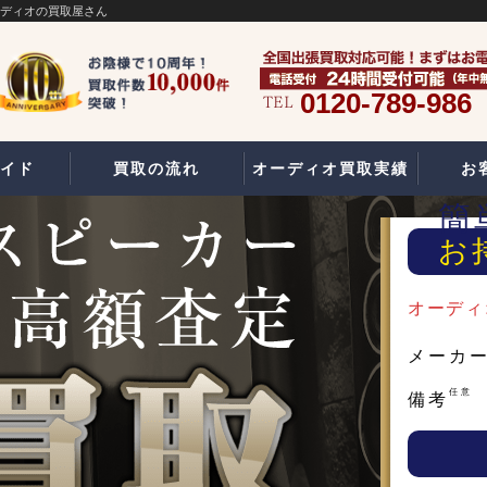
ーディオの買取屋さん
0120-789-986
イド
買取の流れ
オーディオ買取実績
お
簡
お
オーディ
メーカ
任意
備考