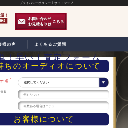
プライバシーポリシー
サイトマップ
客様の声
よくあるご質問
単！早い！査定フォーム
持ちのオーディオについて
＊
オ名
任意
ー
お客様について