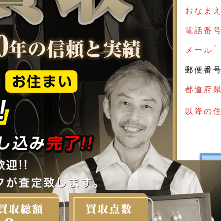
おなま
電話番
＊
メール
郵便番
都道府
以降の