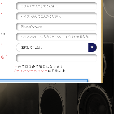
＊
え
＊
号
任意
号
＊
県
＊
住所
＊
の項目は必須項目になります
プライバシーポリシー
に同意の上