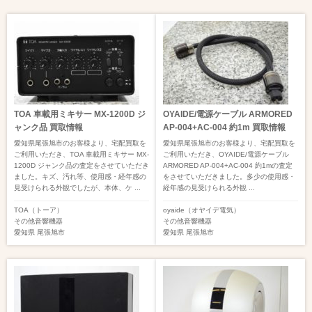
TOA 車載用ミキサー MX-1200D ジ
OYAIDE/電源ケーブル ARMORED
ャンク品 買取情報
AP-004+AC-004 約1m 買取情報
愛知県尾張旭市のお客様より、宅配買取を
愛知県尾張旭市のお客様より、宅配買取を
ご利用いただき、TOA 車載用ミキサー MX-
ご利用いただき、OYAIDE/電源ケーブル
1200D ジャンク品の査定をさせていただき
ARMORED AP-004+AC-004 約1mの査定
ました。キズ、汚れ等、使用感・経年感の
をさせていただきました。多少の使用感・
見受けられる外観でしたが、本体、ケ ...
経年感の見受けられる外観 ...
TOA（トーア）
oyaide（オヤイデ電気）
その他音響機器
その他音響機器
愛知県
尾張旭市
愛知県
尾張旭市