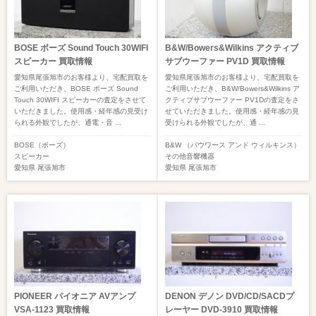
BOSE ボーズ Sound Touch 30WIFI
B&W/Bowers&Wilkins アクティブ
スピーカー 買取情報
サブウーファー PV1D 買取情報
愛知県尾張旭市のお客様より、宅配買取を
愛知県尾張旭市のお客様より、宅配買取を
ご利用いただき、BOSE ボーズ Sound
ご利用いただき、B&W/Bowers&Wilkins ア
Touch 30WIFI スピーカーの査定をさせて
クティブサブウーファー PV1Dの査定をさ
いただきました。使用感・経年感の見受け
せていただきました。使用感・経年感の見
られる外観でしたが、通電・音 ...
受けられる外観でしたが、通 ...
BOSE（ボーズ）
B&W （バウワース アンド ウィルキンス）
スピーカー
その他音響機器
愛知県
尾張旭市
愛知県
尾張旭市
PIONEER パイオニア AVアンプ
DENON デノン DVD/CD/SACDプ
VSA-1123 買取情報
レーヤー DVD-3910 買取情報