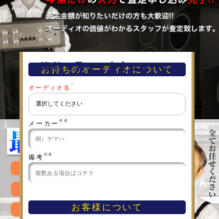
簡単！早い！査定フォーム
お持ちのオーディオについて
＊
オーディオ名
任意
メーカー
任意
備考
お客様について