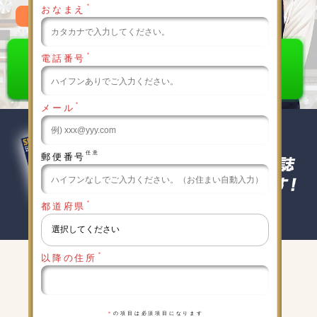
＊
おなまえ
0120-789-986
＊
電話番号
＊
メール
任意
郵便番号
＊
都道府県
＊
以降の住所
キャンペーン実施中
詳細は下記をクリックしてください
＊
の項目は必須項目になります