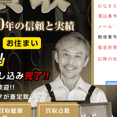
おなま
電話番
＊
メール
郵便番
都道府
以降の