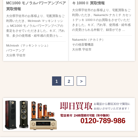
MC1000 モノラルパワーアンプペア
キ 1000Ⅱ 買取情報
買取情報
大分県宇佐市のお客様より、宅配買取をご
利用いただき、Nakamichi ナカミチ カセッ
大分県宇佐市のお客様より、宅配買取をご
トデッキ 1000Ⅱのお買取をさせていただ
利用いただき、McIntosh マッキントッシ
きました。キズ、汚れ等、使用感・経年感
ュ MC1000 モノラルパワーアンプペアの
の見受けられる外観で、録音ができ ...
査定をさせていただきました。キズ、汚れ
等、多少の使用感・経年感の見受けら ...
Nakamichi（ナカミチ）
その他音響機器
McIntosh（マッキントッシュ）
大分県
宇佐市
パワーアンプ
大分県
宇佐市
1
2
>
0120-789-986