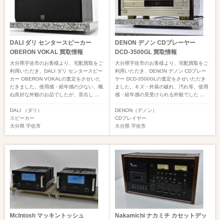
DALI ダリ センタースピーカー
DENON デノン CDプレーヤー
OBERON VOKAL 買取情報
DCD-3500GL 買取情報
大分県宇佐市のお客様より、宅配買取をご
大分県宇佐市のお客様より、宅配買取をご
利用いただき、DALI ダリ センタースピー
利用いただき、DENON デノン CDプレー
カー OBERON VOKALの査定をさせいた
ヤー DCD-3500GLの査定をさせいただき
だきました。使用感・経年感の少ない、概
ました。キズ・外装の破れ、汚れ等、使用
ね良好な外観のお品でしたが、音出し ...
感・経年感の見受けられる外観でした ...
DALI （ダリ）
DENON（デノン）
スピーカー
CDプレイヤー
大分県
宇佐市
大分県
宇佐市
McIntosh マッキントッシュ
Nakamichi ナカミチ カセットデッ