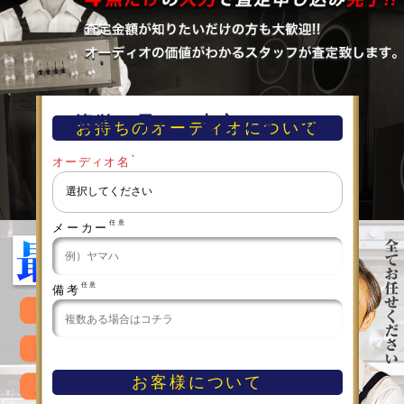
簡単！早い！査定フォーム
お持ちのオーディオについて
＊
オーディオ名
任意
メーカー
任意
備考
お客様について