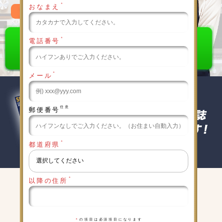
＊
おなまえ
0120-789-986
＊
電話番号
＊
メール
任意
郵便番号
＊
都道府県
＊
以降の住所
キャンペーン実施中
詳細は下記をクリックしてください
＊
の項目は必須項目になります