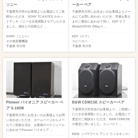
ソニー
ーカー ペア
千葉県市川市のお客様よりお電話にてご依
千葉県市川市にお住まいのお客様よりメー
頼をいただき、SONY TC-KA7ES カセッ
ルにてお問い合わせいただき、早速お客さ
トデッキ ソニーを出張買取させていただき
まのご都合にあわせて伺い、KEF ケフ
ました。他社との比較など ...
Model105/3S 4Wayス ...
SONY（ソニー）
KEF（ケフ）
その他音響機器
スピーカー
千葉県
市川市
千葉県
市川市
Pioneer パイオニア スピーカー ペ
B&W CDM1SE スピーカーペア
ア S-180III
千葉県市川市在住のお客様より、ご依頼い
ただき出張買取いたしました。お電話にて
千葉県市川市にお住まいのお客様よりお問
査定のご相談をいただき、B&W CDM1SE
い合わせいただき、ホームページからメー
の査定に伺いました。コンパクト ...
ルでご依頼を頂き、お客様のスケジュール
に合わせてPioneer パイオニア ...
B&W （バウワース アンド ウィルキンス）