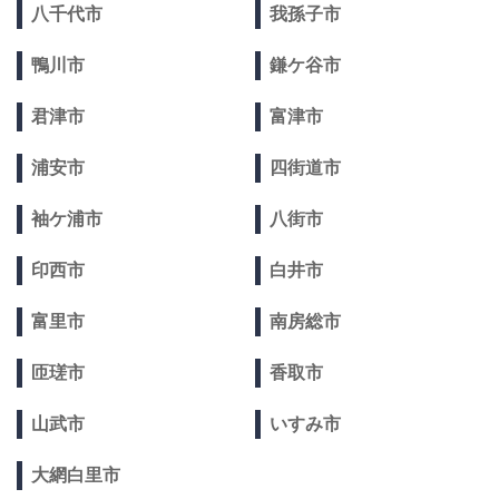
八千代市
我孫子市
鴨川市
鎌ケ谷市
君津市
富津市
浦安市
四街道市
袖ケ浦市
八街市
印西市
白井市
富里市
南房総市
匝瑳市
香取市
山武市
いすみ市
大網白里市