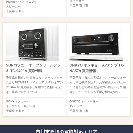
スピーカー
Pioneer（パイオニア）
千葉県
市川市
スピーカー
千葉県
市川市
SONY/ソニー オープンリールデッ
ONKYO オンキョー AVアンプ TX-
キ TC-9400A 買取情報
NA579 買取情報
千葉県市川市のお客様より、メールフォー
千葉県市川市のお客様より、メールフォー
ムよりPIONEER パイオニア ステレオアン
ムよりご依頼を頂き、お客様のスケジュー
プ SA-710お見積もり希望のご依頼いただ
ルに合わせて出張査定の方へ向かわせて頂
き、早速ご自宅までSO ...
きました。どちらも手頃な価格ながら、 ...
SONY（ソニー）
ONKYO（オンキヨー）
オープンリールデッキ
AVアンプ
千葉県
市川市
千葉県
市川市
市川市周辺の買取対応エリア