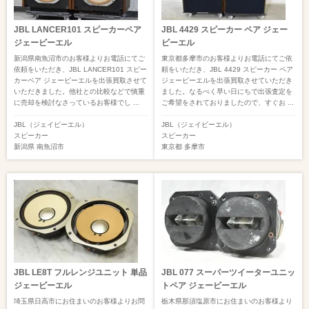
JBL LANCER101 スピーカーペア
JBL 4429 スピーカー ペア ジェー
ジェービーエル
ビーエル
新潟県南魚沼市のお客様よりお電話にてご
東京都多摩市のお客様よりお電話にてご依
依頼をいただき、JBL LANCER101 スピー
頼をいただき、JBL 4429 スピーカー ペア
カーペア ジェービーエルを出張買取させて
ジェービーエルを出張買取させていただき
いただきました。他社との比較などで慎重
ました。なるべく早い日にちで出張査定を
に売却を検討なさっているお客様でし ...
ご希望をされておりましたので、すぐお ...
JBL（ジェイビーエル）
JBL（ジェイビーエル）
スピーカー
スピーカー
新潟県
南魚沼市
東京都
多摩市
JBL LE8T フルレンジユニット 単品
JBL 077 スーパーツイーターユニッ
ジェービーエル
トペア ジェービーエル
埼玉県日高市にお住まいのお客様よりお問
栃木県那須塩原市にお住まいのお客様より