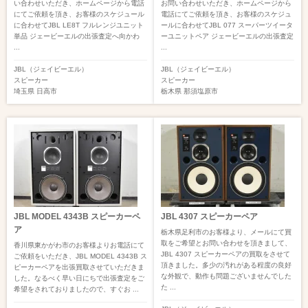
い合わせいただき、ホームページから電話
お問い合わせいただき、ホームページから
にてご依頼を頂き、お客様のスケジュール
電話にてご依頼を頂き、お客様のスケジュ
に合わせてJBL LE8T フルレンジユニット
ールに合わせてJBL 077 スーパーツイータ
単品 ジェービーエルの出張査定へ向かわ
ーユニットペア ジェービーエルの出張査定
...
...
JBL（ジェイビーエル）
JBL（ジェイビーエル）
スピーカー
スピーカー
埼玉県
日高市
栃木県
那須塩原市
JBL MODEL 4343B スピーカーペ
JBL 4307 スピーカーペア
ア
栃木県足利市のお客様より、メールにて買
取をご希望とお問い合わせを頂きまして、
香川県東かがわ市のお客様よりお電話にて
JBL 4307 スピーカーペアの買取をさせて
ご依頼をいただき、JBL MODEL 4343B ス
頂きました。多少の汚れがある程度の良好
ピーカーペアを出張買取させていただきま
な外観で、動作も問題ございませんでした
した。なるべく早い日にちで出張査定をご
た ...
希望をされておりましたので、すぐお ...