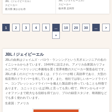
JBL（ジェイビーエル）
JBL（ジェイビーエル）
スピーカー
スピーカー
栃木県
足利市
香川県
東かがわ市
1
2
3
4
5
...
10
20
30
...
>
»
JBL / ジェイビーエル
JBLの由来はジェイムズ・バロウ・ランシングという天才エンジニアの名の
イニシャルからきています。1946年に設立され、アメリカ合衆国カリフォ
ルニア州ノースリッジに本拠地を置く世界有数のスピーカー製造会社です。
JBLの多くのスピーカーの多くは、ドライバーが軽く高効率であり、大型の
低音用のドライバーを有しています。また、他社では珍しいホーンドライバ
ー、コンプレッションドライバーを備えた製品群を持っていることも特徴で
あります。 ユニットといえばJBLと言っても良い程で、PAマンからオーデ
ィオファンまで絶大なる信頼を得ており、プロの録音スタジオ、映画館など
でも多く使われています。
生産国：アメリカ