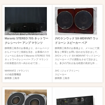
Marantz STEREO 70S ネットワー
JVCケンウッド SX-WD9VNT ウッ
クレシーバー アンプ マランツ
ドコーン スピーカー ペア
静岡県三島市のお客様より、ホームページ
静岡県三島市のお客様より、メールにて買
からメールでご依頼を頂き、お客様のスケ
取をご希望とお問い合わせを頂きまして、
ジュールに合わせてMarantz STEREO 70S
JVCケンウッド SX-WD9VNT ウッドコーン
ネットワークレシーバー アンプ マランツ
スピーカー ペアの買取をさせて頂きまし
の出張査定の方へ向かわせて頂 ...
た。多少の汚れがある程度の良好な外 ...
MARANTZ（マランツ）
JVC（ジェイブイシー）
その他音響機器
スピーカー
静岡県
三島市
静岡県
三島市