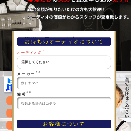
簡単！早い！査定フォーム
お持ちのオーディオについて
＊
オーディオ名
任意
メーカー
任意
備考
お客様について