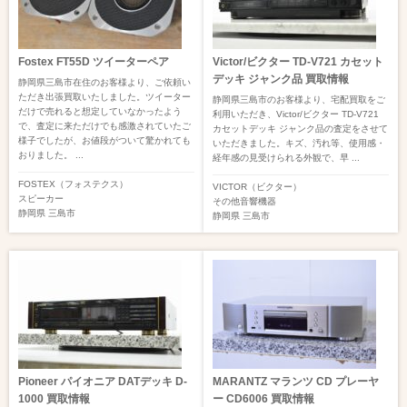
Fostex FT55D ツイーターペア
Victor/ビクター TD-V721 カセット
デッキ ジャンク品 買取情報
静岡県三島市在住のお客様より、ご依頼い
ただき出張買取いたしました。ツイーター
静岡県三島市のお客様より、宅配買取をご
だけで売れると想定していなかったよう
利用いただき、Victor/ビクター TD-V721
で、査定に来ただけでも感激されていたご
カセットデッキ ジャンク品の査定をさせて
様子でしたが、お値段がついて驚かれても
いただきました。キズ、汚れ等、使用感・
おりました。 ...
経年感の見受けられる外観で、早 ...
FOSTEX（フォステクス）
VICTOR（ビクター）
スピーカー
その他音響機器
静岡県
三島市
静岡県
三島市
Pioneer パイオニア DATデッキ D-
MARANTZ マランツ CD プレーヤ
1000 買取情報
ー CD6006 買取情報