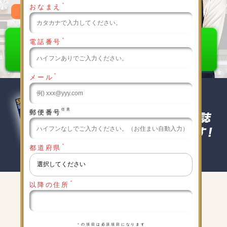
＊
おなまえ
0120-789-986
＊
電話番号
＊
メール
任意
郵便番号
＊
都道府県
＊
以降の住所
キャンペーン実施中
詳細は下記をクリックしてください
＊
の項目は必須項目になります