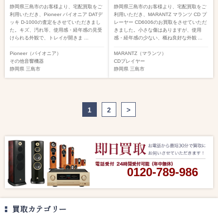
静岡県三島市のお客様より、宅配買取をご
静岡県三島市のお客様より、宅配買取をご
利用いただき、Pioneer パイオニア DATデ
利用いただき、MARANTZ マランツ CD プ
ッキ D-1000の査定をさせていただきまし
レーヤー CD6006のお買取をさせていただ
た。キズ、汚れ等、使用感・経年感の見受
きました。小さな傷はありますが、使用
けられる外観で、トレイが開きま ...
感・経年感の少ない、概ね良好な外観 ...
Pioneer（パイオニア）
MARANTZ（マランツ）
その他音響機器
CDプレイヤー
静岡県
三島市
静岡県
三島市
1
2
>
0120-789-986
買取カテゴリー