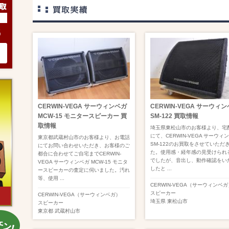
6
CERWIN-VEGA サーウィンベガ
CERWIN-VEGA サーウィ
MCW-15 モニタースピーカー 買
SM-122 買取情報
取情報
埼玉県東松山市のお客様より、宅
にて、CERWIN-VEGA サーウィ
東京都武蔵村山市のお客様より、お電話
SM-122のお買取をさせていただ
にてお問い合わせいただき、お客様のご
た。使用感・経年感の見受けられ
都合に合わせてご自宅までCERWIN-
でしたが、音出し、動作確認をい
VEGA サーウィンベガ MCW-15 モニタ
したと ...
ースピーカーの査定に伺いました。汚れ
等、使用 ...
CERWIN-VEGA（サーウィンベガ
スピーカー
CERWIN-VEGA（サーウィンベガ）
埼玉県
東松山市
スピーカー
東京都
武蔵村山市