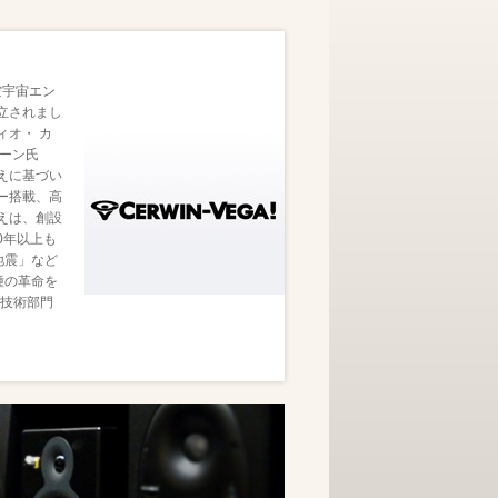
空宇宙エン
設立されまし
ィオ・ カ
ーン氏
えに基づい
ー搭載、高
えは、創設
0年以上も
地震」など
種の革命を
に技術部門