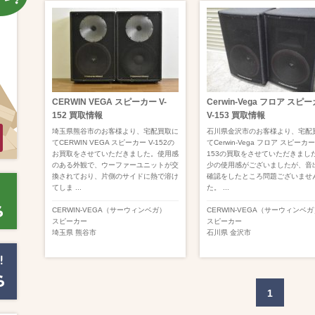
CERWIN VEGA スピーカー V-
Cerwin-Vega フロア スピ
152 買取情報
V-153 買取情報
埼玉県熊谷市のお客様より、宅配買取に
石川県金沢市のお客様より、宅配
てCERWIN VEGA スピーカー V-152の
てCerwin-Vega フロア スピーカー 
お買取をさせていただきました。使用感
153の買取をさせていただきまし
のある外観で、ウーファーユニットが交
少の使用感がございましたが、音
換されており、片側のサイドに熱で溶け
確認をしたところ問題ございませ
てしま ...
た。 ...
CERWIN-VEGA（サーウィンベガ）
CERWIN-VEGA（サーウィンベガ
スピーカー
スピーカー
埼玉県
熊谷市
石川県
金沢市
1