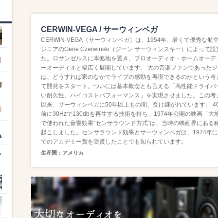
CERWIN-VEGA / サーウィンベガ
CERWIN-VEGA（サーウィンベガ）は、1954年、若くて優秀な航
ジニアのGene Czerwinski（ジーン サーウィンスキー）によって
た。ロサンゼルスに本拠地を置き、プロオーディオ・ホームオーデ
ーオーディオと幅広く展開しています。 大の音楽ファンであったジ
は、どうすれば家のなかでライブの感動を再現できるのかという考
て開発をスタート。ついには基本概念とも言える「高性能ドライバ
い耐久性、ハイコストパフォーマンス」を実現させました。この考
以来、サーウィンベガに50年以上もの間、受け継がれています。 4
前に30Hzで130dbを再生する技術を持ち、1974年公開の映画「大
で使われた音響効果“センサラウンド方式”は、当時の映画界にある
起こしました。センサラウンド効果とサーウィンベガは、1974年
でのアカデミー賞を受賞したことでも知られています。
生産国：アメリカ