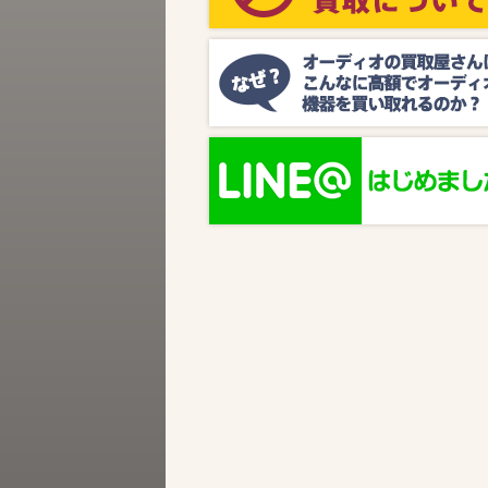
ビス『MUSIC BIRD』様より、ラジオ番組
『オーディオの買取屋さん presents ジャズ
SPタイム』が放送されます。 かつての人気
番組が ...