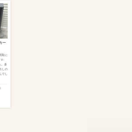
ーカー
買取に
V-
た。多
出しの
んでし
）