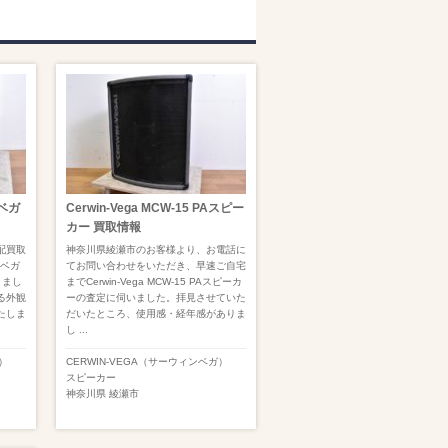
ンベガ
Cerwin-Vega MCW-15 PAスピー
カー 買取情報
配買取
神奈川県綾瀬市のお客様より、お電話に
ンベガ
てお問い合わせをいただき、早速ご自宅
きまし
までCerwin-Vega MCW-15 PAスピーカ
る外観
ーの査定に伺いました。拝見させていた
たしま
だいたところ、使用感・経年感がありま
し ...
）
CERWIN-VEGA（サーウィンベガ）
スピーカー
神奈川県
綾瀬市