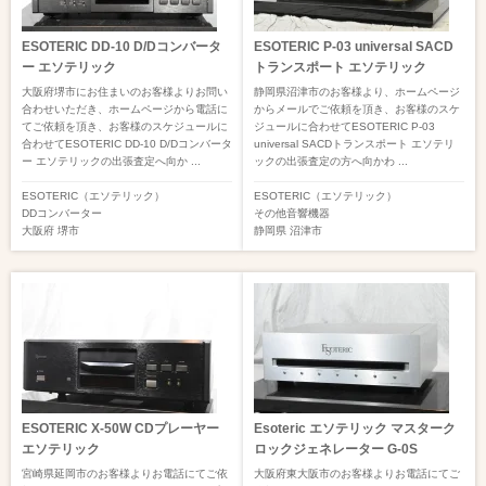
ESOTERIC DD-10 D/Dコンバータ
ESOTERIC P-03 universal SACD
ー エソテリック
トランスポート エソテリック
大阪府堺市にお住まいのお客様よりお問い
静岡県沼津市のお客様より、ホームページ
合わせいただき、ホームページから電話に
からメールでご依頼を頂き、お客様のスケ
てご依頼を頂き、お客様のスケジュールに
ジュールに合わせてESOTERIC P-03
合わせてESOTERIC DD-10 D/Dコンバータ
universal SACDトランスポート エソテリ
ー エソテリックの出張査定へ向か ...
ックの出張査定の方へ向かわ ...
ESOTERIC（エソテリック）
ESOTERIC（エソテリック）
DDコンバーター
その他音響機器
大阪府
堺市
静岡県
沼津市
ESOTERIC X-50W CDプレーヤー
Esoteric エソテリック マスターク
エソテリック
ロックジェネレーター G-0S
宮崎県延岡市のお客様よりお電話にてご依
大阪府東大阪市のお客様よりお電話にてご