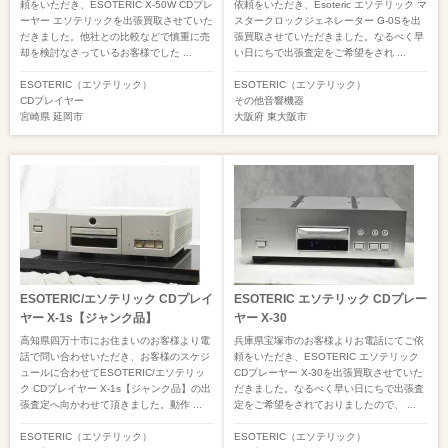
頼をいただき、ESOTERIC X-50W CDプレ
依頼をいただき、Esoteric エソテリック マ
ーヤー エソテリックを出張買取させていた
スタークロックジェネレーター G-0Sを出
だきました。他社との比較などで慎重に売
張買取させていただきました。なるべく早
却を検討なさっているお客様でした ...
い日にちで出張査定をご希望をされ ...
ESOTERIC（エソテリック）
ESOTERIC（エソテリック）
CDプレイヤー
その他音響機器
宮崎県
延岡市
大阪府
東大阪市
ESOTERIC/エソテリック CDプレイ
ESOTERIC エソテリック CDプレー
ヤー X-1s【ジャンク品】
ヤー X-30
高知県四万十市にお住まいのお客様より電
兵庫県宝塚市のお客様よりお電話にてご依
話で問い合わせいただき、お客様のスケジ
頼をいただき、ESOTERIC エソテリック
ュールに合わせてESOTERIC/エソテリッ
CDプレーヤー X-30を出張買取させていた
ク CDプレイヤー X-1s【ジャンク品】の出
だきました。なるべく早い日にちで出張査
張査定へ向かわせて頂きました。動作 ...
定をご希望をされておりましたので、 ...
ESOTERIC（エソテリック）
ESOTERIC（エソテリック）