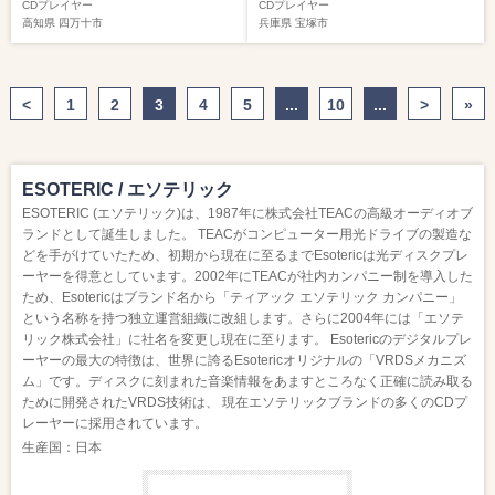
CDプレイヤー
CDプレイヤー
高知県
四万十市
兵庫県
宝塚市
<
1
2
3
4
5
...
10
...
>
»
ESOTERIC / エソテリック
ESOTERIC (エソテリック)は、1987年に株式会社TEACの高級オーディオブ
ランドとして誕生しました。 TEACがコンピューター用光ドライブの製造な
どを手がけていたため、初期から現在に至るまでEsotericは光ディスクプレ
ーヤーを得意としています。2002年にTEACが社内カンパニー制を導入した
ため、Esotericはブランド名から「ティアック エソテリック カンパニー」
という名称を持つ独立運営組織に改組します。さらに2004年には「エソテ
リック株式会社」に社名を変更し現在に至ります。 Esotericのデジタルプレ
ーヤーの最大の特徴は、世界に誇るEsotericオリジナルの「VRDSメカニズ
ム」です。ディスクに刻まれた音楽情報をあますところなく正確に読み取る
ために開発されたVRDS技術は、 現在エソテリックブランドの多くのCDプ
レーヤーに採用されています。
生産国：日本