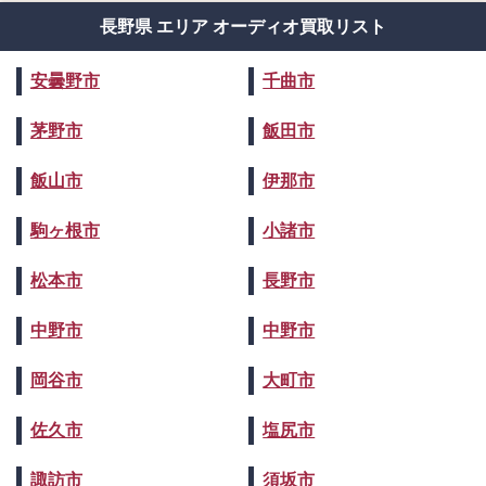
長野県 エリア オーディオ買取リスト
安曇野市
千曲市
茅野市
飯田市
飯山市
伊那市
駒ヶ根市
小諸市
松本市
長野市
中野市
中野市
岡谷市
大町市
佐久市
塩尻市
諏訪市
須坂市