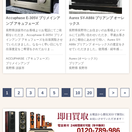
Accuphase E-305V プリメインア
Aurex SY-A88ii プリアンプ オーレ
ンプ アキュフェーズ
ックス
長野県須坂市のお客様よりお電話にてご依
長野県長野市にお住まいのお客様よりメー
頼をいただき、Accuphase E-305V プリメ
ルにてお問い合わせいただき、早速お客さ
インアンプ アキュフェーズを出張買取させ
まのご都合にあわせて伺い、Aurex SY-
ていただきました。なるべく早い日にちで
A88ii プリアンプ オーレックスの査定をさ
出張査定をご希望をされておりま ...
せていただきました。使用感・経年感 ...
ACCUPHASE（アキュフェーズ）
Aurex (オーレックス)
プリメインアンプ
プリアンプ
長野県
須坂市
長野県
長野市
1
2
3
4
5
...
10
20
...
>
»
0120-789-986