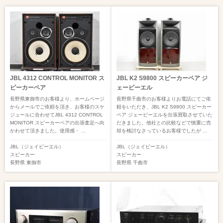
JBL 4312 CONTROL MONITOR ス
JBL K2 S9800 スピーカーペア ジ
ピーカーペア
ェービーエル
長野県東御市のお客様より、ホームページ
長野県千曲市のお客様よりお電話にてご依
からメールでご依頼を頂き、お客様のスケ
頼をいただき、JBL K2 S9800 スピーカー
ジュールに合わせてJBL 4312 CONTROL
ペア ジェービーエルを出張買取させていた
MONITOR スピーカーペアの出張査定へ向
だきました。他社との比較などで慎重に売
かわせて頂きました。使用感・ ...
却を検討なさっているお客様でしたが ...
JBL（ジェイビーエル）
JBL（ジェイビーエル）
スピーカー
スピーカー
長野県
東御市
長野県
千曲市