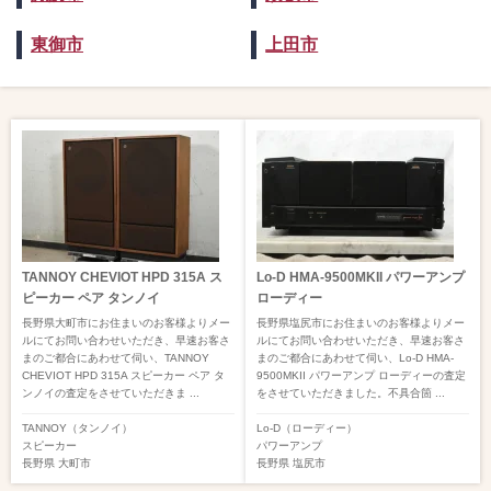
東御市
上田市
TANNOY CHEVIOT HPD 315A ス
Lo-D HMA-9500MKII パワーアンプ
ピーカー ペア タンノイ
ローディー
長野県大町市にお住まいのお客様よりメー
長野県塩尻市にお住まいのお客様よりメー
ルにてお問い合わせいただき、早速お客さ
ルにてお問い合わせいただき、早速お客さ
まのご都合にあわせて伺い、TANNOY
まのご都合にあわせて伺い、Lo-D HMA-
CHEVIOT HPD 315A スピーカー ペア タ
9500MKII パワーアンプ ローディーの査定
ンノイの査定をさせていただきま ...
をさせていただきました。不具合箇 ...
TANNOY（タンノイ）
Lo-D（ローディー）
スピーカー
パワーアンプ
長野県
大町市
長野県
塩尻市