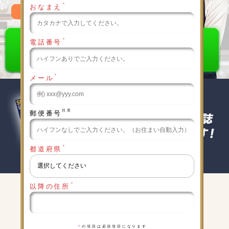
＊
おなまえ
0120-789-986
＊
電話番号
＊
メール
任意
郵便番号
＊
都道府県
＊
以降の住所
キャンペーン実施中
詳細は下記をクリックしてください
＊
の項目は必須項目になります