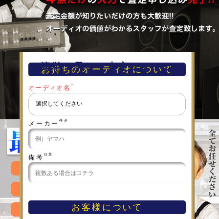
簡単！早い！査定フォーム
お持ちのオーディオについて
＊
オーディオ名
任意
メーカー
任意
備考
お客様について