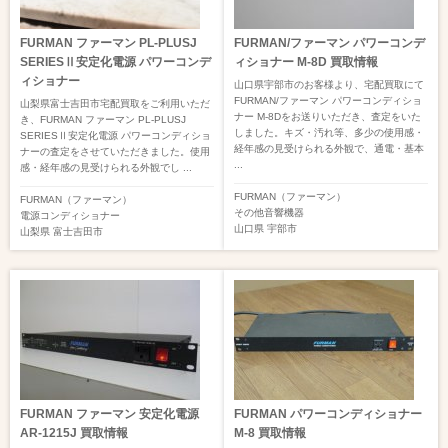
FURMAN ファーマン PL-PLUSJ
FURMAN/ファーマン パワーコンデ
SERIESⅡ安定化電源 パワーコンデ
ィショナー M-8D 買取情報
ィショナー
山口県宇部市のお客様より、宅配買取にて
FURMAN/ファーマン パワーコンディショ
山梨県富士吉田市宅配買取をご利用いただ
ナー M-8Dをお送りいただき、査定をいた
き、FURMAN ファーマン PL-PLUSJ
しました。キズ・汚れ等、多少の使用感・
SERIESⅡ安定化電源 パワーコンディショ
経年感の見受けられる外観で、通電・基本
ナーの査定をさせていただきました。使用
...
感・経年感の見受けられる外観でし ...
FURMAN（ファーマン）
FURMAN（ファーマン）
その他音響機器
電源コンディショナー
山口県
宇部市
山梨県
富士吉田市
FURMAN ファーマン 安定化電源
FURMAN パワーコンディショナー
AR-1215J 買取情報
M-8 買取情報