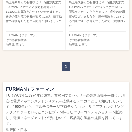
埼玉県草加市のお客様より、宅配買取にて
埼玉県久喜市のお客様より、宅配買取にて
FURMAN ファーマン 安定化電源 AR-
FURMAN パワーコンディショナー M-8の
1215Jのお買取をさせていただきました。
買取をさせていただきました。多少の使用
多少の使用感のある外観でしたが、基本動
感がございましたが、動作確認をしたとこ
作の確認をしたところ問題ございませんで
ろ問題ございませんでしたので、お買取い
...
た ...
FURMAN（ファーマン）
FURMAN（ファーマン）
その他音響機器
その他音響機器
埼玉県
草加市
埼玉県
久喜市
1
FURMAN / ファーマン
FURMAN社は1974年に設立、業務用プロセッサーの製造販売を手掛け、現
在は電源マネージメントシステムを提供するメーカーとして知られていま
す。1983年から、マルチステージプロテクション、リニアフィルタリング
テクノロジーといったコンセプトを持ったパワーコンディショナーを販売
し、電源マネージメント分野において、高品質な製品の提供を行っていま
す。
生産国：日本