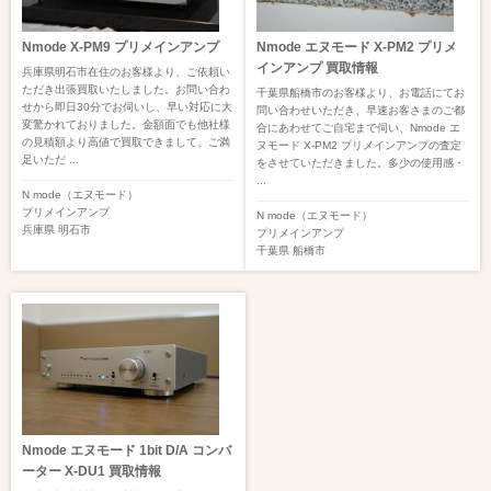
Nmode X-PM9 プリメインアンプ
Nmode エヌモード X-PM2 プリメ
インアンプ 買取情報
兵庫県明石市在住のお客様より、ご依頼い
ただき出張買取いたしました。お問い合わ
千葉県船橋市のお客様より、お電話にてお
せから即日30分でお伺いし、早い対応に大
問い合わせいただき、早速お客さまのご都
変驚かれておりました。金額面でも他社様
合にあわせてご自宅まで伺い、Nmode エ
の見積額より高値で買取できまして、ご満
ヌモード X-PM2 プリメインアンプの査定
足いただ ...
をさせていただきました。多少の使用感・
...
N mode（エヌモード）
プリメインアンプ
N mode（エヌモード）
兵庫県
明石市
プリメインアンプ
千葉県
船橋市
Nmode エヌモード 1bit D/A コンバ
ーター X-DU1 買取情報