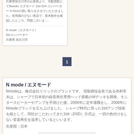
兵庫県加古川市のお客様より、宅配買取に
てNmode エヌモード 1bit D/A コンバータ
ー X-DU1の買い取りをさせていただきまし
た。使用感の少ない美品で、基本動作を確
認したところ、問題ございま ...
N mode（エヌモード）
DAコンバーター
兵庫県
加古川市
1
N mode / エヌモード
Nmodeは、株式会社リリックのブランドです。 現取締役会長である布村常
夫は、シャープで日本初の録音再生専用ヘッド搭載のWデッキを開発。モニ
タースピーカーやアンプを手掛けた後、2006年に定年退職をし、2008年に
Nmodeブランドを立ち上げました。 シャープ時代に培った1bitアンプ技術
を核として、同社がこだわってきた1bit（DSD）方式は、一切の色付けをし
ない音楽再生を追求しているといいます。
生産国：日本