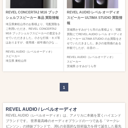
REVEL CONCERTA2 M16 ブック
REVEL AUDIO レベル オーディオ
シェルフスピーカー 単品 買取情報
スピーカー ULTIMA STUDIO 買取情
報
埼玉県東松山市のお客様より、宅配買取を
ご利用いただき、REVEL CONCERTA2
茨城県かすみがうら市のお客様より、宅配
M16 ブックシェルフスピーカーの査定をさ
買取にてREVEL AUDIO レベル オーディオ
せていただきました。小さな打痕・キズ等
スピーカー ULTIMA STUDIO のお買取をさ
はありますが、使用感・経年感の少な ...
せていただきました。多少の使用感のある
外観でしたが、出音の ...
REVEL AUDIO（レベルオーディオ）
スピーカー
REVEL AUDIO（レベルオーディオ）
埼玉県
東松山市
スピーカー
茨城県
かすみがうら市
1
REVEL AUDIO / レベルオーディオ
REVEL AUDIO（レベルオーディオ）は、アメリカに本拠を置くハイエンド
ブランドです。 世界最高峰のオーディオブランドの一つである「マークレ
ビンソン」の姉妹ブランドで、JBLの全面的な技術協力を得て誕生した最先