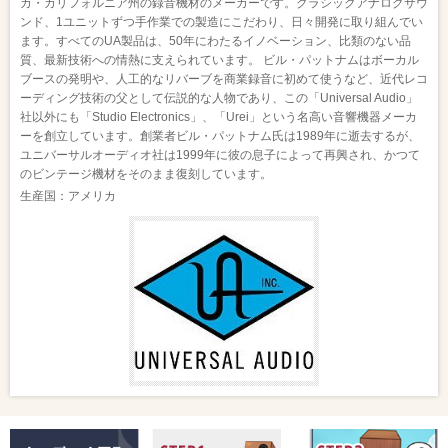
カ・カリフォルニア州の録音機材のメーカーです。クラシックアナログサウ
ンド、1ユニットずつ手作業での製造にこだわり、日々開発に取り組んでい
ます。すべてのUA製品は、50年にわたるイノベーション、比類のない品
質、最新技術への情熱に支えられています。 ビル・パットナムはボーカル
ブースの発明や、人工的なリバーブを商業録音に初めて使うなど、近代レコ
ーディング技術の父として伝説的な人物であり、この「Universal Audio」
社以外にも「Studio Electronics」、「Urei」という名高い音響機器メーカ
ーを創立しています。創業者ビル・パットナム氏は1989年に逝去するが、
ユニバーサルオーディオ社は1999年に彼の息子によって再興され、かつて
のビンテージ機材をそのまま復刻しています。
生産国：アメリカ