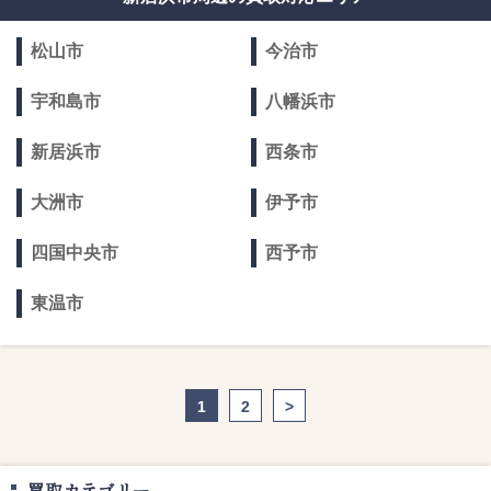
松山市
今治市
宇和島市
八幡浜市
新居浜市
西条市
大洲市
伊予市
四国中央市
西予市
東温市
1
2
>
買取カテゴリー