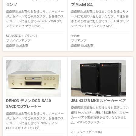
ランツ
プ Model 511
愛媛県新居浜市のお客様より、ホームペー
愛媛県新居浜市にお住まいのお客様よりメ
ジからメールでご依頼を頂き、お客様のス
ールにてお問い合わせいただき、早速お客
ケジュールに合わせてmarantz PM-8 プリ
さまのご都合にあわせて伺い、AGI プリア
メインアンプ マランツの ...
ンプ コントロールアンプ Mod ...
MARANTZ（マランツ）
その他
プリメインアンプ
プリアンプ
愛媛県
新居浜市
愛媛県
新居浜市
DENON デノン DCD-SA10
JBL 4312B MKII スピーカー ペア
SACD/CDプレーヤー
愛媛県新居浜市のお客様よりお電話にてご
依頼をいただき、JBL 4312B MKII スピー
愛媛県新居浜市のお客様より、ホームペー
カー ペアを出張買取させていただきまし
ジからメールでご依頼を頂き、お客様のス
た。4312のブラック ...
ケジュールに合わせてDENON デノン
DCD-SA10 SACD/CDプ ...
JBL（ジェイビーエル）