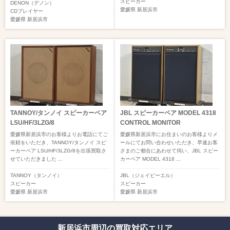
スピーカー
DENON（デノン）
愛媛県
新居浜市
CDプレイヤー
愛媛県
新居浜市
TANNOY/タンノイ スピーカーペア
JBL スピーカーペア MODEL 4318
LSU/HF/3LZG/8
CONTROL MONITOR
愛媛県新居浜市のお客様よりお電話にてご
愛媛県新居浜市にお住まいのお客様よりメ
依頼をいただき、TANNOY/タンノイ スピ
ールにてお問い合わせいただき、早速お客
ーカーペア LSU/HF/3LZG/8を出張買取さ
さまのご都合にあわせて伺い、JBL スピー
せていただきました ...
カーペア MODEL 4318 ...
TANNOY（タンノイ）
JBL（ジェイビーエル）
スピーカー
スピーカー
愛媛県
新居浜市
愛媛県
新居浜市
新居浜市周辺の買取対応エリア