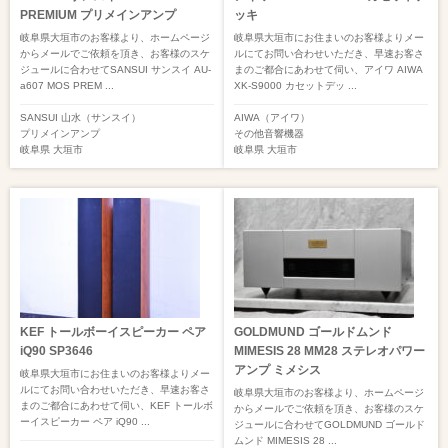
PREMIUM プリメインアンプ
ッキ
岐阜県大垣市のお客様より、ホームページ
岐阜県大垣市にお住まいのお客様よりメー
からメールでご依頼を頂き、お客様のスケ
ルにてお問い合わせいただき、早速お客さ
ジュールに合わせてSANSUI サンスイ AU-
まのご都合にあわせて伺い、アイワ AIWA
a607 MOS PREM ...
XK-S9000 カセットデッ ...
SANSUI 山水（サンスイ）
AIWA（アイワ）
プリメインアンプ
その他音響機器
岐阜県
大垣市
岐阜県
大垣市
KEF トールボーイスピーカー ペア
GOLDMUND ゴールドムンド
iQ90 SP3646
MIMESIS 28 MM28 ステレオパワー
アンプ ミメシス
岐阜県大垣市にお住まいのお客様よりメー
ルにてお問い合わせいただき、早速お客さ
岐阜県大垣市のお客様より、ホームページ
まのご都合にあわせて伺い、KEF トールボ
からメールでご依頼を頂き、お客様のスケ
ーイスピーカー ペア iQ90 ...
ジュールに合わせてGOLDMUND ゴールド
ムンド MIMESIS 28 ...