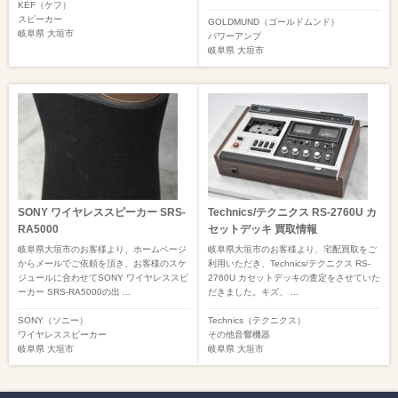
KEF（ケフ）
スピーカー
GOLDMUND（ゴールドムンド）
岐阜県
大垣市
パワーアンプ
岐阜県
大垣市
SONY ワイヤレススピーカー SRS-
Technics/テクニクス RS-2760U カ
RA5000
セットデッキ 買取情報
岐阜県大垣市のお客様より、ホームページ
岐阜県大垣市のお客様より、宅配買取をご
からメールでご依頼を頂き、お客様のスケ
利用いただき、Technics/テクニクス RS-
ジュールに合わせてSONY ワイヤレススピ
2760U カセットデッキの査定をさせていた
ーカー SRS-RA5000の出 ...
だきました。キズ、 ...
SONY（ソニー）
Technics（テクニクス）
ワイヤレススピーカー
その他音響機器
岐阜県
大垣市
岐阜県
大垣市