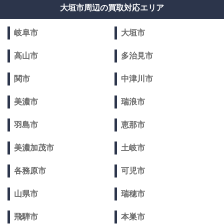
大垣市周辺の買取対応エリア
岐阜市
大垣市
高山市
多治見市
関市
中津川市
美濃市
瑞浪市
羽島市
恵那市
美濃加茂市
土岐市
各務原市
可児市
山県市
瑞穂市
飛騨市
本巣市