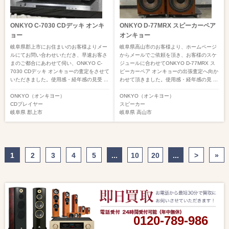
ONKYO C-7030 CDデッキ オンキ
ONKYO D-77MRX スピーカーペア
ョー
オンキョー
岐阜県郡上市にお住まいのお客様よりメー
岐阜県高山市のお客様より、ホームページ
ルにてお問い合わせいただき、早速お客さ
からメールでご依頼を頂き、お客様のスケ
まのご都合にあわせて伺い、ONKYO C-
ジュールに合わせてONKYO D-77MRX ス
7030 CDデッキ オンキョーの査定をさせて
ピーカーペア オンキョーの出張査定へ向か
いただきました。使用感・経年感の見受 ...
わせて頂きました。使用感・経年感の見 ...
ONKYO（オンキヨー）
ONKYO（オンキヨー）
CDプレイヤー
スピーカー
岐阜県
郡上市
岐阜県
高山市
1
2
3
4
5
...
10
20
...
>
»
0120-789-986