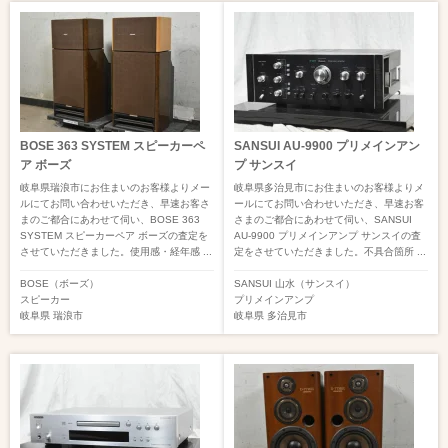
BOSE 363 SYSTEM スピーカーペ
SANSUI AU-9900 プリメインアン
ア ボーズ
プ サンスイ
岐阜県瑞浪市にお住まいのお客様よりメー
岐阜県多治見市にお住まいのお客様よりメ
ルにてお問い合わせいただき、早速お客さ
ールにてお問い合わせいただき、早速お客
まのご都合にあわせて伺い、BOSE 363
さまのご都合にあわせて伺い、SANSUI
SYSTEM スピーカーペア ボーズの査定を
AU-9900 プリメインアンプ サンスイの査
させていただきました。使用感・経年感 ...
定をさせていただきました。不具合箇所 ...
BOSE（ボーズ）
SANSUI 山水（サンスイ）
スピーカー
プリメインアンプ
岐阜県
瑞浪市
岐阜県
多治見市