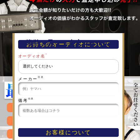
簡単！早い！査定フォーム
お持ちのオーディオについて
＊
オーディオ名
任意
メーカー
任意
備考
お客様について