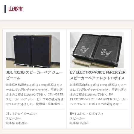
山形市
JBL 4313B スピーカーペア ジェー
EV ELECTRO-VOICE FM-1202ER
ビーエル
スピーカーペア エレクトロボイス
岐阜県各務原市にお住まいのお客様よりメ
岐阜県高山市にお住まいのお客様よりメー
ールにてお問い合わせいただき、早速お客
ルにてお問い合わせいただき、早速お客さ
さまのご都合にあわせて伺い、JBL 4313B
まのご都合にあわせて伺い、EV
スピーカーペア ジェービーエルの査定をさ
ELECTRO-VOICE FM-1202ER スピーカー
せていただきました。使用感・経年感の ...
ペア エレクトロボイスの査定をさせ ...
JBL（ジェイビーエル）
EV ( エレクトロボイス )
スピーカー
スピーカー
岐阜県
各務原市
岐阜県
高山市