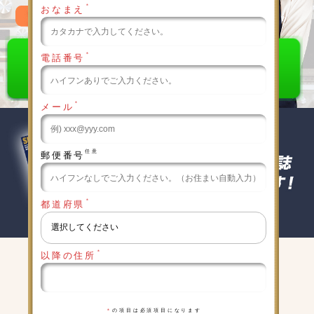
＊
おなまえ
0120-789-986
＊
電話番号
＊
メール
任意
郵便番号
＊
都道府県
＊
以降の住所
キャンペーン実施中
詳細は下記をクリックしてください
＊
の項目は必須項目になります