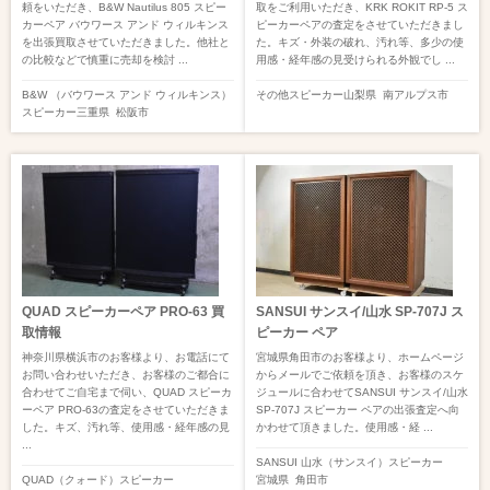
頼をいただき、B&W Nautilus 805 スピー
取をご利用いただき、KRK ROKIT RP-5 ス
カーペア バウワース アンド ウィルキンス
ピーカーペアの査定をさせていただきまし
を出張買取させていただきました。他社と
た。キズ・外装の破れ、汚れ等、多少の使
の比較などで慎重に売却を検討 ...
用感・経年感の見受けられる外観でし ...
B&W （バウワース アンド ウィルキンス）
その他
スピーカー
山梨県
南アルプス市
スピーカー
三重県
松阪市
QUAD スピーカーペア PRO-63 買
SANSUI サンスイ/山水 SP-707J ス
取情報
ピーカー ペア
神奈川県横浜市のお客様より、お電話にて
宮城県角田市のお客様より、ホームページ
お問い合わせいただき、お客様のご都合に
からメールでご依頼を頂き、お客様のスケ
合わせてご自宅まで伺い、QUAD スピーカ
ジュールに合わせてSANSUI サンスイ/山水
ーペア PRO-63の査定をさせていただきま
SP-707J スピーカー ペアの出張査定へ向
した。キズ、汚れ等、使用感・経年感の見
かわせて頂きました。使用感・経 ...
...
SANSUI 山水（サンスイ）
スピーカー
QUAD（クォード）
スピーカー
宮城県
角田市