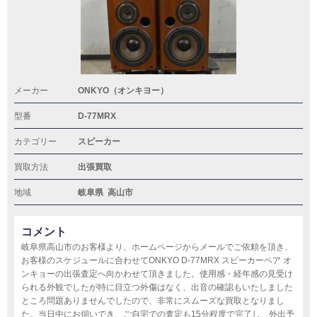
メーカー
ONKYO（オンキヨー）
型番
D-77MRX
カテゴリー
スピーカー
買取方法
出張買取
地域
岐阜県
高山市
コメント
岐阜県高山市のお客様より、ホームページからメールでご依頼を頂き、
お客様のスケジュールに合わせてONKYO D-77MRX スピーカーペア オ
ンキョーの出張査定へ向かわせて頂きました。使用感・経年感の見受け
られる外観でしたが特に目立つ外傷はなく、出音の確認もいたしました
ところ問題ありませんでしたので、非常にスムーズな買取となりまし
た。当日中にお伺いでき、ご自宅での査定も15分程度で完了し、外出予