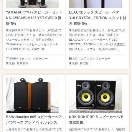
YAMAHA/ヤマハ スピーカーセット
ELAC/エラック スピーカーペア
NS-125F/NS-M125/YST-SW010 買
310 CRYSTAL EDITION スタンド付
取情報
き 買取情報
東京都西東京市のお客様より、お電話にて
東京都新宿区のお客様より、お電話にてお
お問い合わせいただき、早速お客様のスケ
問い合わせいただき、早速ご自宅まで
ジュールに合わせてご自宅まで伺い、
ELAC/エラック スピーカーペア 310
YAMAHA/ヤマハ スピーカーセット NS-
CRYSTAL EDITION スタンド付きの査定に
125F/NS-M125/YST-SW010 ...
伺いました。キズ等、多少の使用感 ...
YAMAHA（ヤマハ）
スピーカー
ELAC （エラック）
スピーカー
東京都
西東京市
東京都
新宿区
B&W Nautilus 805 スピーカーペア
KRK ROKIT RP-5 スピーカーペア
バウワース アンド ウィルキンス
買取情報
三重県松阪市のお客様よりお電話にてご依
山梨県南アルプス市のお客様より、宅配買