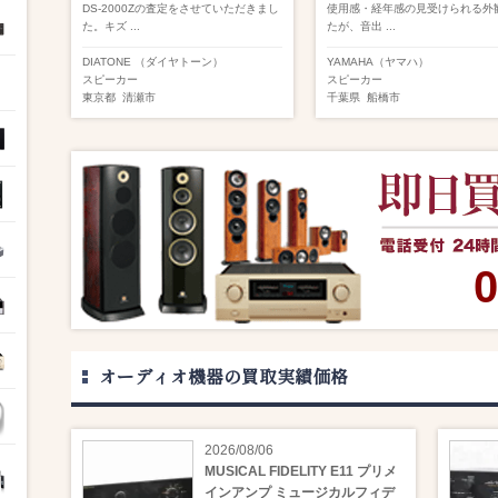
DS-2000Zの査定をさせていただきまし
使用感・経年感の見受けられる外
た。キズ ...
たが、音出 ...
DIATONE （ダイヤトーン）
YAMAHA（ヤマハ）
スピーカー
スピーカー
東京都
清瀬市
千葉県
船橋市
0
オーディオ機器の買取実績価格
2026/08/06
MUSICAL FIDELITY E11 プリメ
インアンプ ミュージカルフィデ