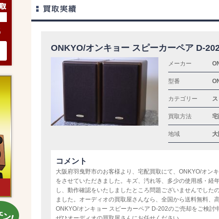
6
ONKYO/オンキョー スピーカーペア D-20
メーカー
O
型番
O
カテゴリー
ス
買取方法
宅
地域
大
コメント
大阪府羽曳野市のお客様より、宅配買取にて、ONKYO/オンキョ
をさせていただきました。キズ、汚れ等、多少の使用感・経
し、動作確認をいたしましたところ問題ございませんでした
ました。オーディオの買取屋さんなら、全国から送料無料、
ONKYO/オンキョー スピーカーペア D-202のご売却をご
ぜひオーディオの買取屋さんにお任せください。