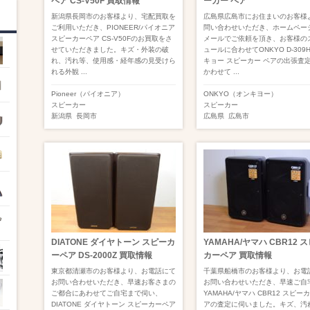
ペア CS-V50F 買取情報
ーカー ペア
新潟県長岡市のお客様より、宅配買取を
広島県広島市にお住まいのお客様
ご利用いただき、PIONEER/パイオニア
問い合わせいただき、ホームペー
スピーカーペア CS-V50Fのお買取をさ
メールでご依頼を頂き、お客様の
せていただきました。キズ・外装の破
ュールに合わせてONKYO D-309
れ、汚れ等、使用感・経年感の見受けら
キョー スピーカー ペアの出張査
れる外観 ...
かわせて ...
Pioneer（パイオニア）
ONKYO（オンキヨー）
スピーカー
スピーカー
新潟県
長岡市
広島県
広島市
DIATONE ダイヤトーン スピーカ
YAMAHA/ヤマハ CBR12 
ーペア DS-2000Z 買取情報
カーペア 買取情報
東京都清瀬市のお客様より、お電話にて
千葉県船橋市のお客様より、お電
お問い合わせいただき、早速お客さまの
お問い合わせいただき、早速ご自
ご都合にあわせてご自宅まで伺い、
YAMAHA/ヤマハ CBR12 スピー
DIATONE ダイヤトーン スピーカーペア
アの査定に伺いました。キズ、汚