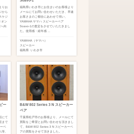
Soavo-1
よりお
福島県いわき市にお住まいのお客様より
ジから
メールにてお問い合わせいただき、早速
スケジ
お客さまのご都合にあわせて伺い、
H オン
YAMAHA ヤマハ スピーカーペア
定へ向
Soavo-1の査定をさせていただきまし
た。使用感・経年感 ...
YAMAHA（ヤマハ）
スピーカー
福島県
いわき市
スピー
B&W 802 Series 3 N スピーカー
ペア
話にて
千葉県松戸市のお客様より、メールにて
宅まで
買取をご希望とお問い合わせを頂きまし
カーペ
て、B&W 802 Series 3 N スピーカーペ
れ等、
アの買取をさせて頂きました。