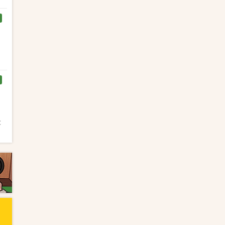
く
と
と