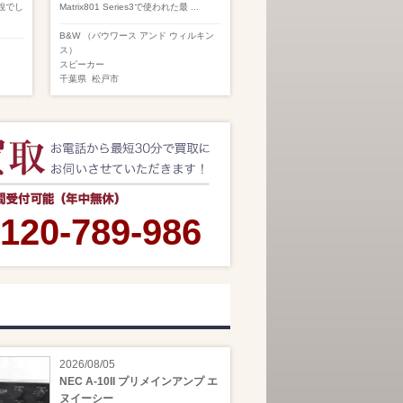
観でし
Matrix801 Series3で使われた最 ...
B&W （バウワース アンド ウィルキン
ス）
スピーカー
千葉県
松戸市
120-789-986
2026/08/05
NEC A-10II プリメインアンプ エ
ヌイーシー