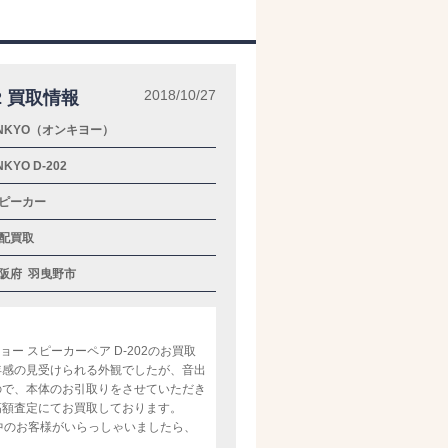
2018/10/27
2 買取情報
NKYO（オンキヨー）
NKYO D-202
ピーカー
配買取
阪府
羽曳野市
ー スピーカーペア D-202のお買取
年感の見受けられる外観でしたが、音出
ので、本体のお引取りをさせていただき
高額査定にてお買取しております。
検討中のお客様がいらっしゃいましたら、